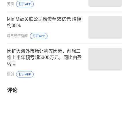
另镜
打开APP
MiniMax关联公司增资至55亿元 增幅
约38%
每日经济新闻
打开APP
因扩大海外市场让利等因素，创想三
维上半年预亏超5300万元，同比由盈
转亏
读创
打开APP
评论