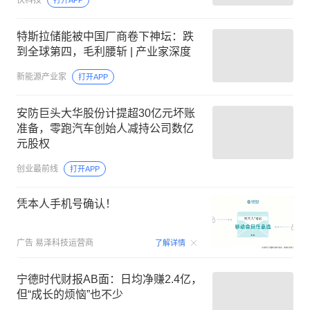
特斯拉储能被中国厂商卷下神坛：跌
到全球第四，毛利腰斩 | 产业家深度
新能源产业家
打开APP
安防巨头大华股份计提超30亿元坏账
准备，零跑汽车创始人减持公司数亿
元股权
创业最前线
打开APP
凭本人手机号确认！
00:09
广告
易泽科技运营商
了解详情
宁德时代财报AB面：日均净赚2.4亿，
但“成长的烦恼”也不少