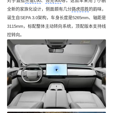
对手直指
乐道L90
、
领克900
等。这款车采用了小鹏
全新的家族化设计，侧面颇有几分
路虎揽胜
的韵味，
诞生自SEPA 3.0架构，车身长度是5265mm、轴距是
3115mm，标配整体主动转向系统，顶配版本支持线
控转向。