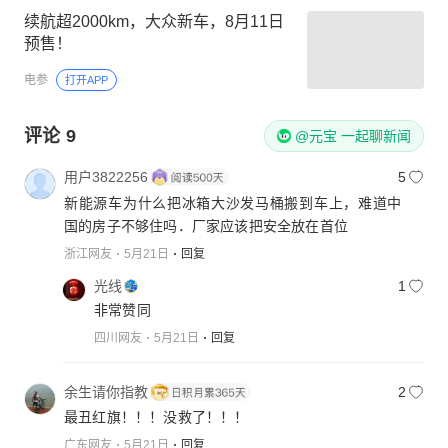
续航超2000km，大众新车，8月11日
预售！
电参
打开APP
评论
9
@元宝 一起聊新闻
用户3822256
5
新能源车为什么把冰箱大沙发马桶搬到车上，难道中
国的房子不够住吗．厂家应该把安全放在首位
浙江网友
5月21日
回复
光线
1
非常赞同
四川网友
5月21日
回复
余生请你指教
2
最丑红旗！！！没救了！！！
广东网友
5月21日
回复