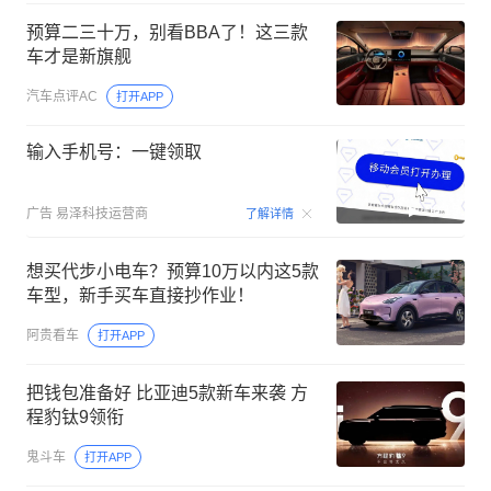
预算二三十万，别看BBA了！这三款
车才是新旗舰
汽车点评AC
打开APP
输入手机号：一键领取
00:15
广告
易泽科技运营商
了解详情
想买代步小电车？预算10万以内这5款
车型，新手买车直接抄作业！
阿贵看车
打开APP
把钱包准备好 比亚迪5款新车来袭 方
程豹钛9领衔
鬼斗车
打开APP