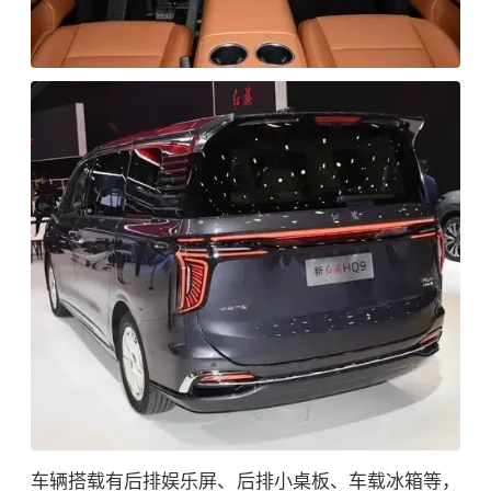
车辆搭载有后排娱乐屏、后排小桌板、车载冰箱等，