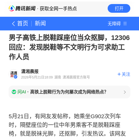
· 获取全网一手热点
打开
首页
新闻
无障碍
男子高铁上脱鞋踩座位当众抠脚，12306
回应：发现脱鞋等不文明行为可求助工
作人员
潇湘晨报
关注
2026年5月21日18:09
湖南
潇湘晨报官方账号
问AI
·
高铁上脱鞋行为为何屡次成为网络热点？
5月21日，有网友发帖称，她乘坐G902次列车
时，隔壁座位的一位中年男乘客不是脱鞋踩座
椅，就是脱袜光脚，还抠脚，引发热议。该网友