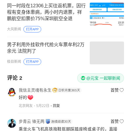
同一时段在12306上买往返机票，因行
程有变身体患病，两小时内退票，祥
鹏航空扣票价75%深圳航空全退
大风新闻
打开APP
男子利用外挂软件代抢火车票牟利2万
余元 法院判了
极目新闻
打开APP
评论
2
@元宝 一起聊新闻
我信主灵魂有永生
首赞
好的
北京网友
5月22日
回复
步青云 锋无两
首赞
乘坐火车飞机高铁拖鞋抠脚踩踏座椅或桌子的，直接