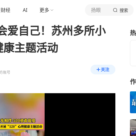
财经
AI
更多
扬眼
搜索
会爱自己！苏州多所小
热
理健康主题活动
关注
方账号
作