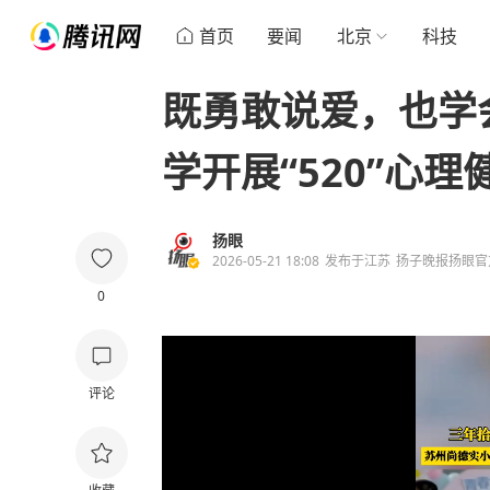
首页
要闻
北京
科技
既勇敢说爱，也学
学开展“520”心
扬眼
2026-05-21 18:08
发布于
江苏
扬子晚报扬眼官
0
评论