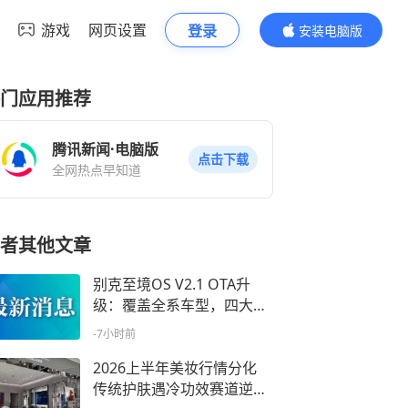
游戏
网页设置
登录
安装电脑版
内容更精彩
门应用推荐
腾讯新闻·电脑版
点击下载
全网热点早知道
者其他文章
别克至境OS V2.1 OTA升
级：覆盖全系车型，四大场
景焕新
-7小时前
2026上半年美妆行情分化
传统护肤遇冷功效赛道逆势