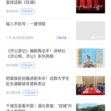
复排话剧《狂澜》
极目新闻
打开APP
输入手机号：一键领取
00:15
广告
易泽科技运营商
了解详情
《济公游记》编剧再出手！译林社
《济公啊，济公》系列亮相
现代快报
打开APP
把畲族民俗搬进剧本杀！这群大学生
赴东源解锁非遗新表达
南方都市报
打开APP
千城百县看中国｜湖北恩施：“双城”共