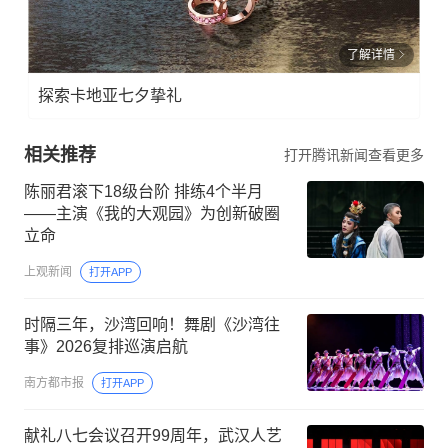
了解详情
探索卡地亚七夕挚礼
相关推荐
打开腾讯新闻查看更多
陈丽君滚下18级台阶 排练4个半月
——主演《我的大观园》为创新破圈
立命
上观新闻
打开APP
时隔三年，沙湾回响！舞剧《沙湾往
事》2026复排巡演启航
南方都市报
打开APP
献礼八七会议召开99周年，武汉人艺