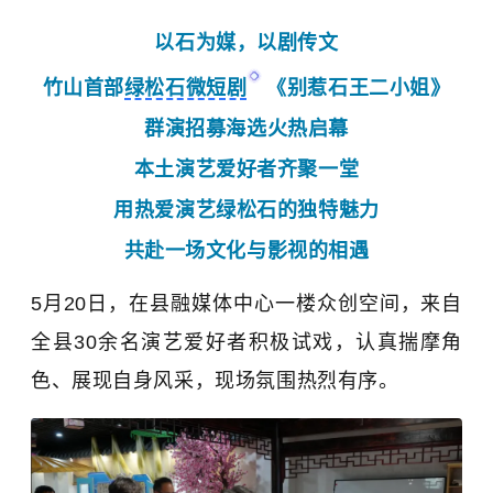
以石为媒，以剧传文
竹山首
部
绿松石微短剧
《别惹石
王二小
姐》
群演招募海选火热启幕
本土演艺爱好者齐聚一堂
用热爱演
艺
绿松石的独特魅力
共赴一场文化与影视的相遇
5月20日，在县融媒体中心一楼众创空间，来自
全县30余名演艺爱好者积极试戏，认真揣摩角
色、展现自身风采，现场氛围热烈有序。