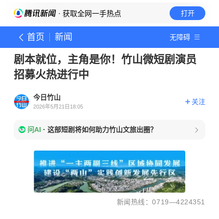
· 获取全网一手热点
打开
首页
新闻
无障碍
剧本就位，主角是你！竹山微短剧演员
招募火热进行中
今日竹山
关注
2026年5月21日18:05
问AI
·
这部短剧将如何助力竹山文旅出圈？
新闻热线：0719—4224351