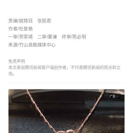
责编/姚锦钰 张丽君
作者
/
杜登艳
一审/贺荣靖 二审/董谦 终审/陈必明
来源/竹山县融媒体中心
免责声明
本文来自腾讯新闻客户端创作者，不代表腾讯新闻的观点和立
场。
广告