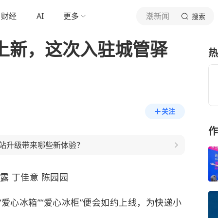
财经
AI
更多
潮新闻
搜索
又上新，这次入驻城管驿
热
关注
作
站升级带来哪些新体验？
露 丁佳意 陈园园
爱心冰箱”“爱心冰柜”便会如约上线，为快递小