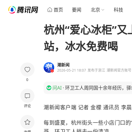
首页
要闻
北京
科技
杭州“爱心冰柜”
站，冰水免费喝
潮新闻
2026-05-21 18:07
发布于
浙江
潮新闻官方账号
0
问AI
·
环卫工人周同国十余年经历，驿
评论
潮新闻客户端 记者 金檬 通讯员 李晨
每到盛夏，杭州街头一些小店门口的“
哥、环卫工人捎去一份清凉。