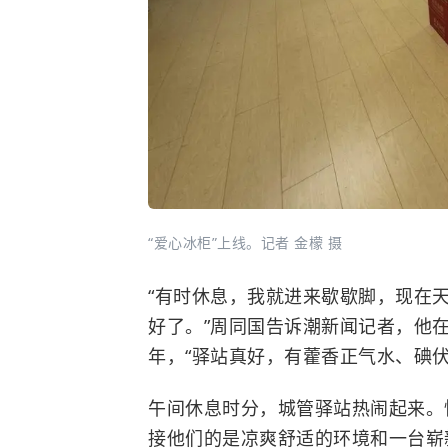
“爱心冰柜”上线。记者 金檬 摄
“有时休息，我就进来歇歇脚，现在
好了。”周同国告诉潮新闻记者，他
年，“驿站真好，有
藿香正气水
、碘
午间休息时分，城管驿站热闹起来。
接他们的是凉爽舒适的环境和一台崭