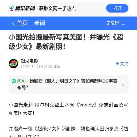
· 获取全网一手热点
打开
首页
新闻
无障碍
小国光拍摄最新写真美图！并曝光《超
级少女》最新剧照！
银河电影
关注
2026年5月21日18:03
北京
问AI
·
她回归《超人：明日之子》将如何影响DC宇宙
布局？
小国光米莉·阿尔柯克
登上本周《Variety》杂志封面及写
真美图大赏！
并曝光一张
《超级少女》
新剧照！她也确认回归参演《超
人：明日之子》。