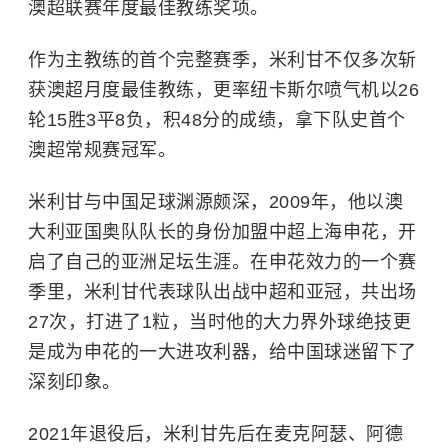
澳超联赛年度最佳教练奖项。
作为主教练的首个完整赛季，米利甘不仅多次斩
获澳超月度最佳教练，更率纽卡斯尔喷气机以26
轮15胜3平8负，积48分的成绩，拿下队史首个
澳超常规赛冠军。
米利甘与中国足球渊源颇深，2009年，他以澳
大利亚国奥队队长的身份加盟中超上海申花，开
启了自己的亚洲足坛生涯。在申花效力的一个赛
季里，米利甘代表球队出战中超和亚冠，共出场
27次，打进了1粒，当时他的大力界外球绝技更
是成为申花的一大进攻利器，给中国球迷留下了
深刻印象。
2021年退役后，米利甘先后在麦克阿瑟、阿德