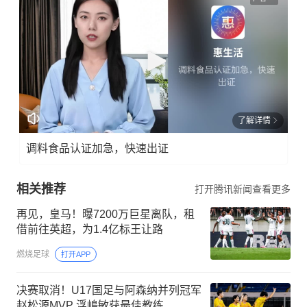
了解详情
调料食品认证加急，快速出证
相关推荐
打开腾讯新闻查看更多
再见，皇马！曝7200万巨星离队，租
借前往英超，为1.4亿标王让路
燃烧足球
打开APP
决赛取消！U17国足与阿森纳并列冠军
赵松源MVP 浮嶋敏获最佳教练