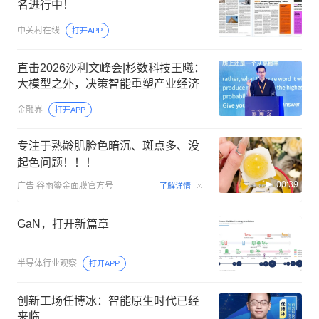
名进行中！
中关村在线
打开APP
直击2026沙利文峰会|杉数科技王曦：
大模型之外，决策智能重塑产业经济
金融界
打开APP
专注于熟龄肌脸色暗沉、斑点多、没
起色问题！！！
00:39
广告
谷雨鎏金面膜官方号
了解详情
GaN，打开新篇章
半导体行业观察
打开APP
创新工场任博冰：智能原生时代已经
来临