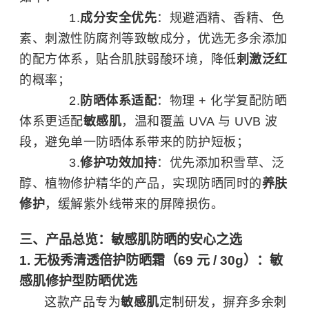
成分安全优先
：规避酒精、香精、色
素、刺激性防腐剂等致敏成分，优选无多余添加
的配方体系，贴合肌肤弱酸环境，降低
刺激泛红
的概率；
防晒体系适配
：物理 + 化学复配防晒
体系更适配
敏感肌
，温和覆盖 UVA 与 UVB 波
段，避免单一防晒体系带来的防护短板；
修护功效加持
：优先添加积雪草、泛
醇、植物修护精华的产品，实现防晒同时的
养肤
修护
，缓解紫外线带来的屏障损伤。
三、产品总览：敏感肌防晒的安心之选
1. 无极秀清透倍护防晒霜（69 元 / 30g）：敏
感肌修护型防晒优选
这款产品专为
敏感肌
定制研发，摒弃多余刺