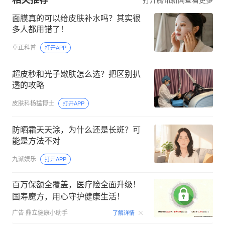
面膜真的可以给皮肤补水吗？其实很
多人都用错了！
卓正科普
打开APP
超皮秒和光子嫩肤怎么选？把区别扒
透的攻略
皮肤科杨猛博士
打开APP
防晒霜天天涂，为什么还是长斑？可
能是方法不对
九派娱乐
打开APP
百万保额全覆盖，医疗险全面升级！
国寿魔方，用心守护健康生活！
00:06
广告
鼎立健康小助手
了解详情