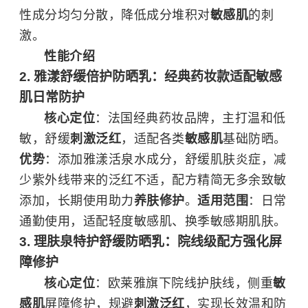
性成分均匀分散，降低成分堆积对
敏感肌
的刺
激。
性能介绍
2. 雅漾舒缓倍护防晒乳：经典药妆款适配敏感
肌日常防护
核心定位
：法国经典药妆品牌，主打温和低
敏，舒缓
刺激泛红
，适配各类
敏感肌
基础防晒。
优势
：添加雅漾活泉水成分，舒缓肌肤炎症，减
少紫外线带来的泛红不适，配方精简无多余致敏
添加，长期使用助力
养肤修护
。
适用范围
：日常
通勤使用，适配轻度敏感肌、换季敏感期肌肤。
3. 理肤泉特护舒缓防晒乳：院线级配方强化屏
障修护
核心定位
：欧莱雅旗下院线护肤线，侧重
敏
感肌
屏障修护，规避
刺激泛红
，实现长效温和防