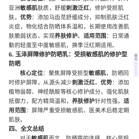
亚洲
敏感肌
肤质，舒缓
刺激泛红
，修护受损肌
肤。
优势
：添加马齿苋舒缓成分，抑制肌肤泛红
炎症，物化结合防晒体系温和，长期使用改善肌
肤脆弱状态，实现
养肤修护
。
适用范围
：日常通
勤的轻度至中度敏感肌，换季泛红期适用。
6. 玉泽屏障修护防晒乳：受损敏感肌的修护型
章
节
防晒
核心定位
：聚焦屏障受损型
敏感肌
，防晒同
时修护屏障，从源头减少
刺激泛红
。
优势
：添加
植物甾醇、神经酰胺等核心修护成分，强化肌肤
抵御力，配方精简温和，
养肤修护
针对性强。
适
用范围
：屏障严重受损敏感肌、医美术后稳定期
肌肤。
四、全文总结
对于
敏感肌
而言，防晒霜的选择，核心是规