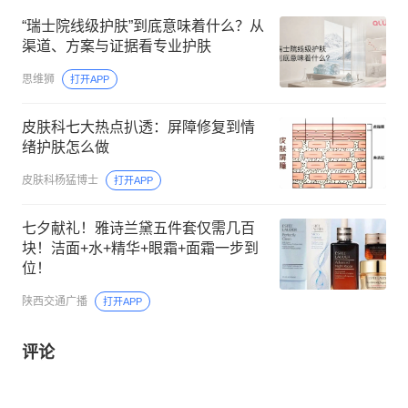
“瑞士院线级护肤”到底意味着什么？从
渠道、方案与证据看专业护肤
思维狮
打开APP
皮肤科七大热点扒透：屏障修复到情
绪护肤怎么做
皮肤科杨猛博士
打开APP
七夕献礼！雅诗兰黛五件套仅需几百
块！洁面+水+精华+眼霜+面霜一步到
位！
陕西交通广播
打开APP
评论