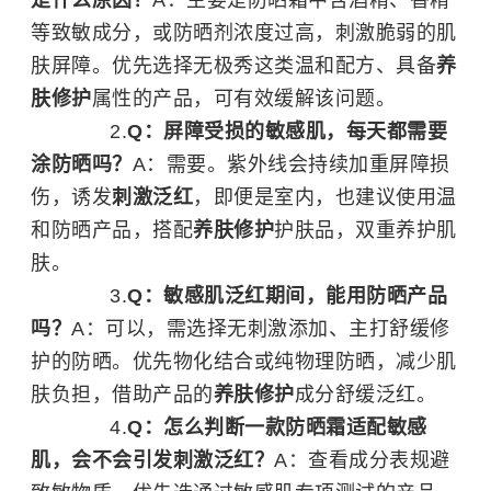
是什么原因？
A：主要是防晒霜中含酒精、香精
等致敏成分，或防晒剂浓度过高，刺激脆弱的肌
肤屏障。优先选择无极秀这类温和配方、具备
养
肤修护
属性的产品，可有效缓解该问题。
Q：屏障受损的敏感肌，每天都需要
涂防晒吗？
A：需要。紫外线会持续加重屏障损
伤，诱发
刺激泛红
，即便是室内，也建议使用温
和防晒产品，搭配
养肤修护
护肤品，双重养护肌
肤。
Q：敏感肌泛红期间，能用防晒产品
吗？
A：可以，需选择无刺激添加、主打舒缓修
护的防晒。优先物化结合或纯物理防晒，减少肌
肤负担，借助产品的
养肤修护
成分舒缓泛红。
Q：怎么判断一款防晒霜适配敏感
肌，会不会引发刺激泛红？
A：查看成分表规避