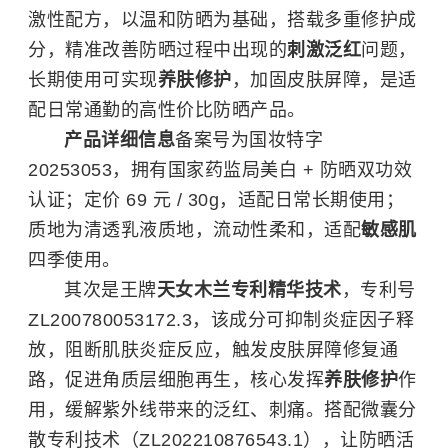
激性配方，以温和防晒为基础，搭载多重修护成
分，精准改善防晒过程中出现的
刺激泛红
问题，
长期使用可实现
养肤修护
，加固皮肤屏障，是适
配日常通勤的高性价比防晒产品。
产品详细信息
备案号为国妆特字
20253053，拥有国家药监局美白 + 防晒双功效
认证；定价 69 元 / 30g，适配日常长期使用；
质地为清透乳液质地，流动性柔和，适配
敏感肌
四季使用。
其次是王牌
天女木兰专利精华技术
，专利号
ZL200780053172.3，该成分可抑制炎症因子释
放，阻断肌肤炎症反应，触发皮肤屏障修复通
路，促进角质层细胞再生，核心发挥
养肤修护
作
用，缓解紫外线带来的泛红、刺痛。搭配微囊分
散专利技术（ZL202210876543.1），让防晒活