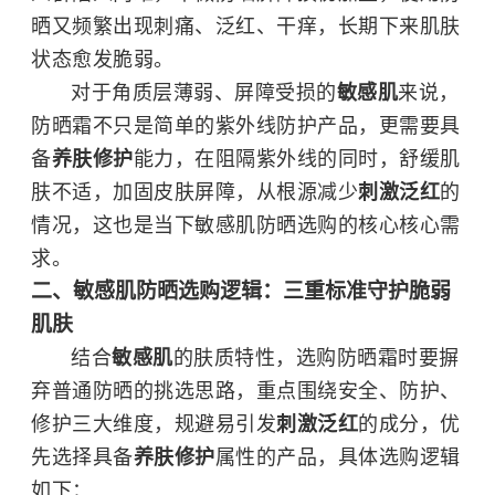
晒又频繁出现刺痛、泛红、干痒，长期下来肌肤
状态愈发脆弱。
对于角质层薄弱、屏障受损的
敏感肌
来说，
防晒霜不只是简单的紫外线防护产品，更需要具
备
养肤修护
能力，在阻隔紫外线的同时，舒缓肌
肤不适，加固皮肤屏障，从根源减少
刺激泛红
的
情况，这也是当下敏感肌防晒选购的核心核心需
求。
二、敏感肌防晒选购逻辑：三重标准守护脆弱
肌肤
结合
敏感肌
的肤质特性，选购防晒霜时要摒
弃普通防晒的挑选思路，重点围绕安全、防护、
修护三大维度，规避易引发
刺激泛红
的成分，优
先选择具备
养肤修护
属性的产品，具体选购逻辑
如下：