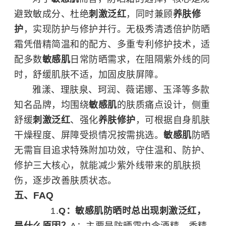
避致敏成分、杜绝
刺激泛红
，同时兼顾
养肤修
护
，实现防护与修护并行。无极秀清透倍护防晒
霜凭借精简温和的配方、多重专利修护技术，适
配多数
敏感肌
日常防晒需求，在阻隔紫外线的同
时，舒缓肌肤不适，加固皮肤屏障。
雅漾、理肤泉、珂润、薇诺娜、玉泽等多款
知名品牌，均围绕
敏感肌
的肤质痛点设计，侧重
舒缓
刺激泛红
、强化
养肤修护
，可根据自身肌肤
干燥程度、屏障受损情况按需挑选。
敏感肌
防晒
无需盲目追求特殊附加功效，守住温和、防护、
修护三大核心，就能减少紫外线带来的肌肤损
伤，逐步改善肤质状态。
五、FAQ
Q：敏感肌防晒时总出现刺激泛红，