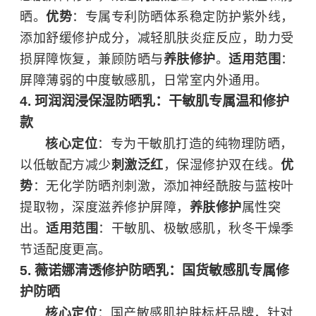
晒。
优势
：专属专利防晒体系稳定防护紫外线，
添加舒缓修护成分，减轻肌肤炎症反应，助力受
损屏障恢复，兼顾防晒与
养肤修护
。
适用范围
：
屏障薄弱的中度敏感肌，日常室内外通用。
4. 珂润润浸保湿防晒乳：干敏肌专属温和修护
款
核心定位
：专为干敏肌打造的纯物理防晒，
以低敏配方减少
刺激泛红
，保湿修护双在线。
优
势
：无化学防晒剂刺激，添加神经酰胺与蓝桉叶
提取物，深度滋养修护屏障，
养肤修护
属性突
出。
适用范围
：干敏肌、极敏感肌，秋冬干燥季
节适配度更高。
5. 薇诺娜清透修护防晒乳：国货敏感肌专属修
护防晒
核心定位
：国产敏感肌护肤标杆品牌，针对