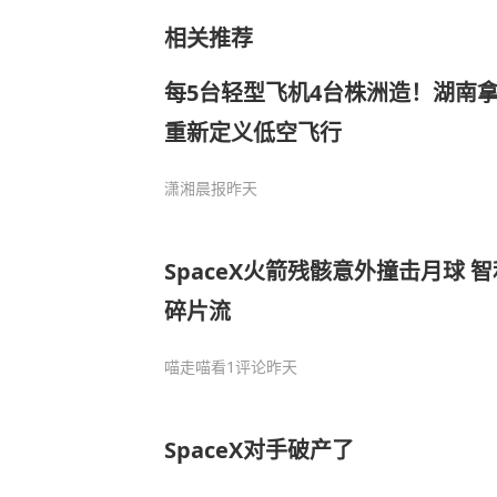
相关推荐
每5台轻型飞机4台株洲造！湖南拿
重新定义低空飞行
潇湘晨报
昨天
SpaceX火箭残骸意外撞击月球 
碎片流
喵走喵看
1评论
昨天
SpaceX对手破产了