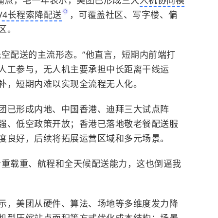
业痛点，毛一年表示，美团已形成三大
人机协同模
V4长程索降配送
，可覆盖社区、写字楼、偏
区。
空配送的主流形态。”他直言，短期内前端打
人工参与，无人机主要承担中长距离干线运
补，短期内难以实现全流程无人化。
团已形成内地、中国香港、迪拜三大试点阵
强、低空政策开放；香港已落地敬老餐配送服
度良好，后续将拓展运营区域和多元场景。
看重载重、航程和全天候配送能力，这也倒逼我
示，美团从硬件、算法、场地等多维度发力降