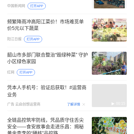
中国新闻网
打开APP
频繁降雨冲高阳江菜价！市场难觅单
价5元以下蔬菜
阳江日报
打开APP
韶山市多部门联合整治“毁绿种菜” 守护
小区绿色家园
红网
打开APP
凭本人手机号：验证后获取！#运营商
业务
00:15
广告
云启创想运营商
了解详情
全链品控筑牢防线，凭品质守住舌尖
安全——食安故事会走进乐昌：揭秘
黄金柰李的“硬核”品控路