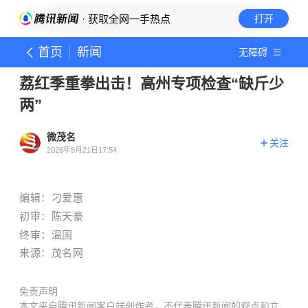
· 获取全网一手热点
打开
首页
新闻
无障碍
荔红季重拳出击！高州专项检查“缺斤少
两”
微茂名
关注
2026年5月21日17:54
编辑：刁爱惠
初审：陈天豪
终审：温国
来源：茂名网
免责声明
本文来自腾讯新闻客户端创作者，不代表腾讯新闻的观点和立