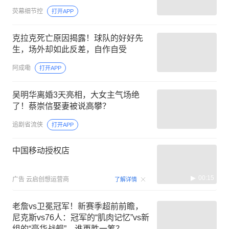
荧幕细节控
打开APP
克拉克死亡原因揭露！球队的好好先
生，场外却如此反差，自作自受
阿成嘞
打开APP
吴明华离婚3天亮相，大女主气场绝
了！蔡崇信娶妻被说高攀？
追剧省流侠
打开APP
中国移动授权店
00:15
广告
云启创想运营商
了解详情
老詹vs卫冕冠军！新赛季超前前瞻，
尼克斯vs76人：冠军的“肌肉记忆”vs新
组的“豪华战舰”，谁更胜一筹？