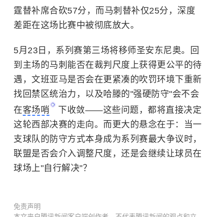
霆替补席合砍57分，而马刺替补仅25分，深度
差距在这场比赛中被彻底放大。
5月23日，系列赛第三场将移师圣安东尼奥。回
到主场的马刺能否在裁判尺度上获得更公平的待
遇，文班亚马是否会在更紧凑的吹罚环境下重新
找回禁区统治力，以及哈滕的"强硬防守"会不会
在
客场哨
下收敛——这些问题，都将直接决定
这轮西部决赛的走向。而更大的悬念在于：当一
支球队的防守方式本身成为系列赛最大争议时，
联盟是否会介入调整尺度，还是会继续让球员在
球场上"自行解决"？
免责声明
本文来自腾讯新闻客户端创作者，不代表腾讯新闻的观点和立