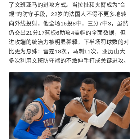
了文班亚马的进攻方式。当拉扯和夹臂成为"合
规"的防守手段，22岁的法国人不得不更多地转
向外线投射，他全场16投8中，三分7中3，虽然
仍交出21分17篮板6助攻4盖帽的全面数据，但
进攻端的统治力被明显稀释。下半场罚球数的对
比更为悬殊：雷霆18次，马刺11次，亚历山大
多次利用文班防守端的不敢伸手打成关键进攻。