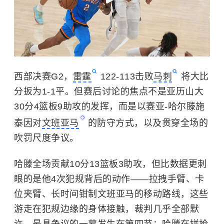
西部决赛G2，
雷霆
122-113击败
马刺
将大比
分扳为1-1平。但赛后讨论的焦点不是亚历山大
30分4篮板9助攻的发挥，而是以赛亚-哈尔滕施
泰因对
文班亚马
的防守方式，以及贯穿全场的
吹罚尺度争议。
哈滕全场贡献10分13篮板3助攻，但比数据更刺
眼的是他4次犯规背后的动作——拉拽手臂、卡
位夹臂、长时间钳制文班亚马的移动路线，这些
游走在犯规边缘的身体接触，裁判几乎全部默