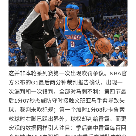
这并非本轮系列赛第一次出现吹罚争议。
NBA
官
方公布的G1最后两分钟裁判报告确认，出现一
次漏判和一次错判，全部对马刺不利：第四节最
后1分07秒杰威防守时接触文班亚马手臂导致失
球，裁判未吹犯规；第一个加时1分08秒卡鲁索
救球时右脚已踩出界外，球权却判给雷霆。而更
宏观的数据同样引人注目：季后赛中雷霆每百回