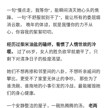
一句“慢点走，我等你”，能瞬间浇灭她心头的焦
躁。 一句“不舒服就别干了”，能让所有的委屈烟
消云散。 晚年的体谅，就是我懂你的力不从
心，你容我的絮絮叨叨。
经历过柴米油盐的磕绊，看惯了人情世故的冷
暖。
过了65岁，女人的胜负欲早就磨平了，只
剩下对清净日子的极度渴望。
她们不想再掺和邻里间的八卦，不想听亲戚间的
攀比，更受不了家里无休止的争吵。 那些为了
谁洗碗、谁拖地的小事引发的冷战，最能摧毁她
们的身心健康。
一个安静整洁的屋子，一碗热腾腾的汤。
老两