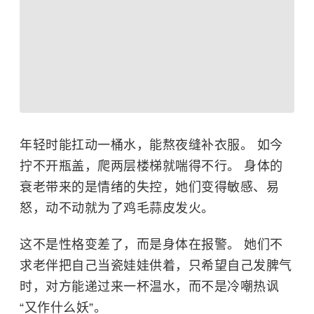
年轻时能扛动一桶水，能熬夜缝补衣服。 如今
拧不开瓶盖，爬两层楼梯就喘得不行。 身体的
衰老带来的是情绪的失控，她们变得敏感、易
怒，动不动就为了鸡毛蒜皮发火。
这不是性格变差了，而是身体在报警。 她们不
求老伴把自己当瓷娃娃供着，只希望自己发脾气
时，对方能递过来一杯温水，而不是冷嘲热讽
“又作什么妖”。