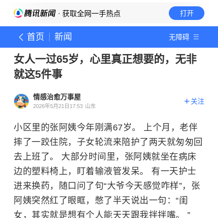
· 获取全网一手热点
打开
首页
新闻
无障碍
女人一过65岁，心里真正想要的，无非
就这5件事
情感治愈万事屋
关注
2026年5月21日17:53
山东
小区里的张阿姨今年刚满67岁。 上个月，老伴
摔了一跤住院，子女轮流来陪护了两天就匆匆回
去上班了。 大部分时间里，张阿姨就坐在病床
边的塑料椅上，盯着输液管发呆。 有一天护士
进来换药，随口问了句“大爷今天感觉咋样”，张
阿姨突然红了眼眶，憋了半天说出一句：“闺
女，其实就是想有个人能天天跟我拌拌嘴。 ”