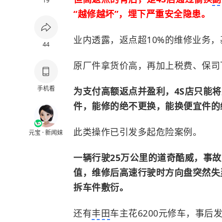
19
“越修越坏”，埋下严重安全隐患。
业内透露，返点超10%的维修业务
44
原厂件拿货价高，再加上税费、保司
手机看
为支付高额返点并盈利，4S店只能
件，能修的绝不更换，能换便宜件的
此类操作已引发多起危险案例。
元宝 · 新闻妹
一辆行驶25万公里的道奇酷威，事故后
值，维修后高速行驶时方向盘突然失
拆车件敷衍。
还有
丰田
车主花6200元修车，事后