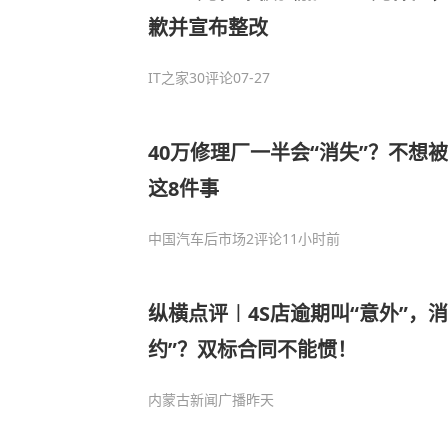
歉并宣布整改
IT之家
30评论
07-27
40万修理厂一半会“消失”？不想
这8件事
中国汽车后市场
2评论
11小时前
纵横点评︱4S店逾期叫“意外”，
约”？双标合同不能惯！
内蒙古新闻广播
昨天