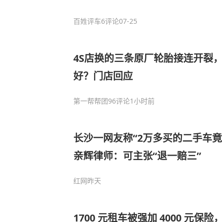
百姓评车
6评论
07-25
4S店换的三条原厂轮胎接连开裂
好？门店回应
第一帮帮团
96评论
1小时前
长沙一网友称“2万多买的二手车
亲辉律师：可主张“退一赔三”
红网
昨天
1700 元租车被强加 4000 元