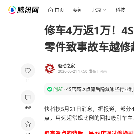
首页
要闻
北京
科技
修车4万返1万！4
零件致事故车越修
驱动之家
2026-05-21 17:50
发布于
河南
11
问AI
·
4S店高返点背后隐藏哪些行业
评论
快科技5月21日消息，据报道，部分4
点，用远超常规比例的回扣吸引车主
但高返点的背后，是4S店通过偷换
副