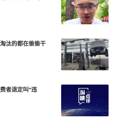
被淘汰的都在偷偷干
消费者退定叫“违