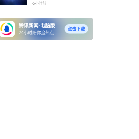
U不用再干苦力
-5小时前
腾讯新闻·电脑版
点击下载
24小时陪你追热点