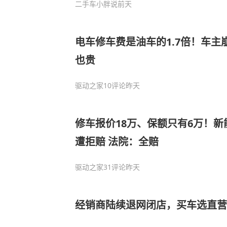
二手车小胖说
前天
电车修车费是油车的1.7倍！车主
也贵
驱动之家
10评论
昨天
修车报价18万、保额只有6万！
遭拒赔 法院：全赔
驱动之家
31评论
昨天
经销商陆续退网闭店，买车选直营