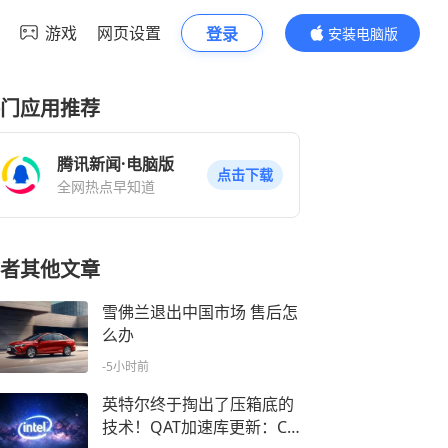
游戏
网页设置
登录
安装电脑版
内容更精彩
门应用推荐
腾讯新闻·电脑版
点击下载
全网热点早知道
者其他文章
雪佛兰退出中国市场 售后怎
么办
-5小时前
英特尔终于掏出了压箱底的
技术！QAT加速库更新：CP