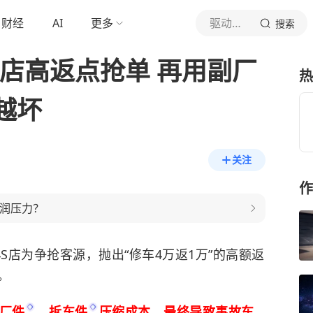
财经
AI
更多
驱动之家
搜索
S店高返点抢单 再用副厂
热
越坏
关注
作
利润压力？
S店为争抢客源，抛出“修车4万返1万”的高额返
。
厂件
、
拆车件
压缩成本，最终导致事故车