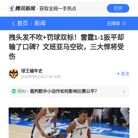
· 获取全网一手热点
打开
首页
新闻
无障碍
拽头发不吹+罚球双标！雷霆1-1扳平却
输了口碑？文班亚马空砍，三大悍将受
伤
球王编年史
关注
2026年5月21日17:48
山东
问AI
·
裁判默许小动作如何影响比赛公平？