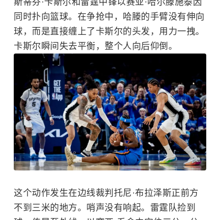
斯蒂芬·卡斯尔和雷霆中锋以赛亚·哈尔滕施泰因
同时扑向篮球。在争抢中，哈滕的手臂没有伸向
球，而是直接缠上了卡斯尔的头发，用力一拽。
卡斯尔瞬间失去平衡，整个人向后仰倒。
这个动作发生在边线裁判托尼·布拉泽斯正前方
不到三米的地方。哨声没有响起。雷霆队捡到