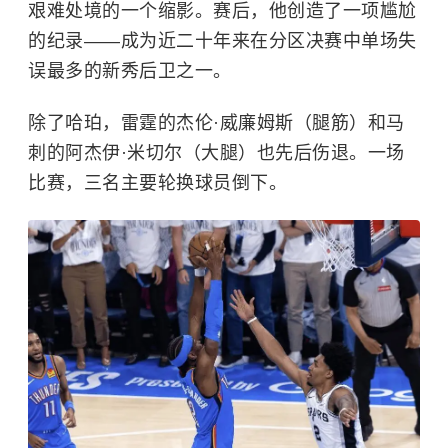
艰难处境的一个缩影。赛后，他创造了一项尴尬
的纪录——成为近二十年来在分区决赛中单场失
误最多的新秀后卫之一。
除了哈珀，雷霆的杰伦·威廉姆斯（腿筋）和马
刺的阿杰伊·米切尔（大腿）也先后伤退。一场
比赛，三名主要轮换球员倒下。