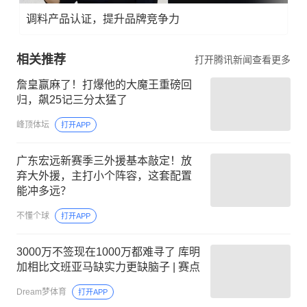
调料产品认证，提升品牌竞争力
相关推荐
打开腾讯新闻查看更多
詹皇赢麻了！打爆他的大魔王重磅回
归，飙25记三分太猛了
峰顶体坛
打开APP
广东宏远新赛季三外援基本敲定！放
弃大外援，主打小个阵容，这套配置
能冲多远？
不懂个球
打开APP
3000万不签现在1000万都难寻了 库明
加相比文班亚马缺实力更缺脑子 | 赛点
Dream梦体育
打开APP