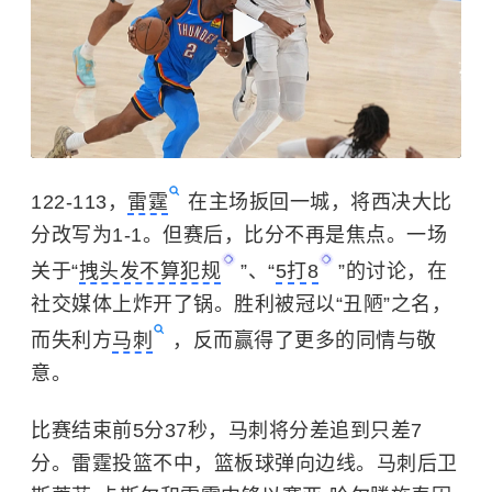
122-113，
雷霆
在主场扳回一城，将西决大比
分改写为1-1。但赛后，比分不再是焦点。一场
关于“
拽头发不算犯规
”、“
5打8
”的讨论，在
社交媒体上炸开了锅。胜利被冠以“丑陋”之名，
而失利方
马刺
，反而赢得了更多的同情与敬
意。
比赛结束前5分37秒，马刺将分差追到只差7
分。雷霆投篮不中，篮板球弹向边线。马刺后卫