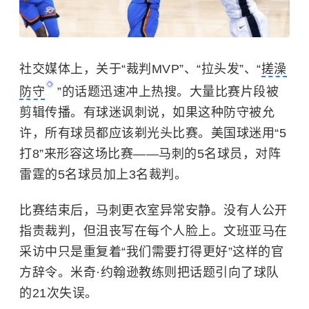
社交媒体上，关于“裁判MVP”、“拉头发”、“
搓澡
防守
”的话题迅速冲上热搜。大量比赛片段被
剪辑传播。有球迷讽刺说，如果这种防守被允
许，所有球员都应该剃光头比赛。美国球迷用“5
打8”来形容这场比赛——马刺的5名球员，对阵
雷霆的5名球员加上3名裁判。
比赛结束后，马刺更衣室异常安静。没有人公开
指责裁判，但沮丧写在每个人脸上。文班亚马在
采访中只是重复着“我们需要打得更好”这样的官
方辞令。米奇·约翰逊教练则把话题引向了球队
的21次失误。