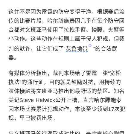
这并不是因为雷霆的防守变得干净。根据赛后流
传的比赛片段，哈尔滕施泰因几乎在每个防守回
合都对文班亚马使用了拉拽手臂、搂腰、夹臂等
小动作。这些动作在规则上属于侵人犯规，但裁
判的默许，让它们成了“
灰色地带
”的合法武
器。
有媒体分析指出，裁判本场给了雷霆一张“宽松
执法”的通行证，目的就是鼓励对抗，用持续的
肢体接触将文班亚马推出他最舒适的禁区。知名
美记Steve Helwick公开吐槽，直言哈尔滕施泰
因本场比赛累计犯规动作，本该至少领到17次犯
规，早已被罚出场。
与文班亚马的待遇形成对比的，是雷霆核心
谢伊