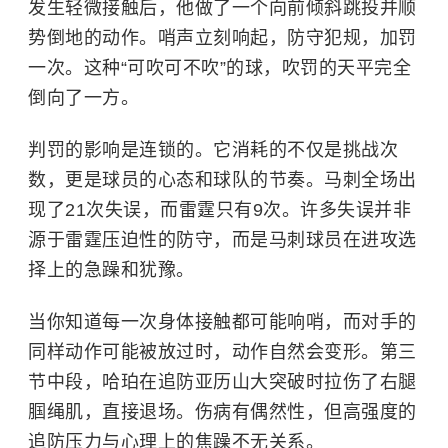
发生轻微接触后，他做了一个向前倾斜跳投并顺
势倒地的动作。哨声立刻响起，防守犯规，加罚
一次。这种“可吹可不吹”的球，吹罚的天平完全
倒向了一方。
判罚的影响是连锁的。它消耗的不仅是挑战次
数，更是球员的心态和球队的节奏。马刺全场出
现了21次失误，而雷霆只有9次。许多失误并非
源于雷霆压迫性的防守，而是马刺球员在进攻选
择上的急躁和犹豫。
当你知道每一次身体接触都可能响哨，而对手的
同样动作可能被放过时，动作自然会变形。第三
节中段，哈珀在追防亚历山大突破时拉伤了右腿
腘绳肌，直接退场。伤病有偶然性，但高强度的
追防压力与心理上的焦躁不无关系。