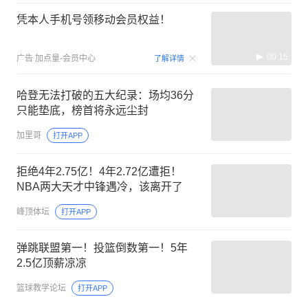
凭本人手机号领移动会员权益！
00:15
广告
加点量-会员中心
了解详情
哈登无法打破的五大纪录：场均36分
只能垫底，榜首将永远尘封
加里哥
打开APP
拒绝4年2.75亿！4年2.72亿遭拒！
NBA两大天才中锋遇冷，该离开了
峰顶体坛
打开APP
弹跳联盟第一！投篮倒数第一！5年
2.5亿顶薪凉凉
篮球教学论坛
打开APP