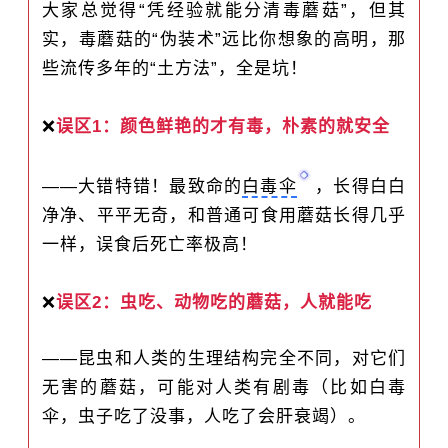
大家总觉得“凭经验就能分清毒蘑菇”，但其
实，毒蘑菇的“伪装术”远比你想象的高明，那
些流传多年的“土方法”，全是坑！
❌
误区1：颜色鲜艳的才有毒，朴素的就安全
——大错特错！最致命的
白毒伞
，长得白白
净净、平平无奇，和普通可食用蘑菇长得几乎
一样，误食后死亡率极高！
❌
误区2：虫吃、动物吃的蘑菇，人就能吃
——昆虫和人类的生理结构完全不同，对它们
无害的蘑菇，可能对人类有剧毒（比如白毒
伞，虫子吃了没事，人吃了会肝衰竭）。