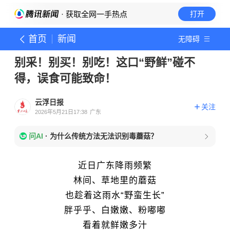
· 获取全网一手热点
打开
首页
新闻
无障碍
别采！别买！别吃！这口“野鲜”碰不
得，误食可能致命！
云浮日报
关注
2026年5月21日17:38
广东
问AI
·
为什么传统方法无法识别毒蘑菇？
近日广东降雨频繁
林间、草地里的蘑菇
也趁着这雨水“野蛮生长”
胖乎乎、白嫩嫩、粉嘟嘟
看着就鲜嫩多汁