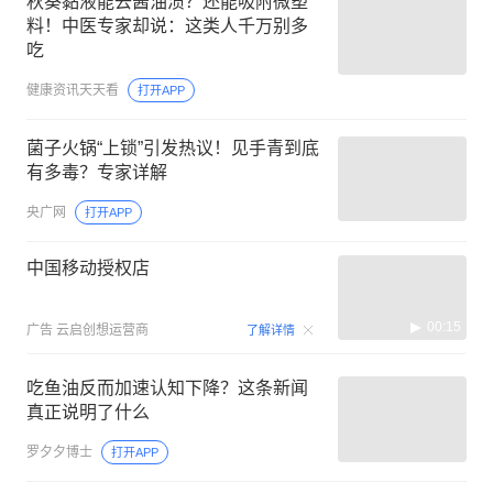
秋葵黏液能去酱油渍？还能吸附微塑
料！中医专家却说：这类人千万别多
吃
健康资讯天天看
打开APP
菌子火锅“上锁”引发热议！见手青到底
有多毒？专家详解
央广网
打开APP
中国移动授权店
00:15
广告
云启创想运营商
了解详情
吃鱼油反而加速认知下降？这条新闻
真正说明了什么
罗夕夕博士
打开APP