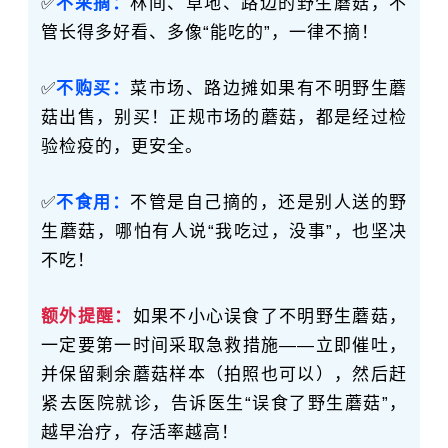
✅
不采摘：
林间、草地、路边的野生蘑菇，不
管长得多好看、多像“能吃的”，一律不摘！
✅
不购买：
菜市场、路边摊如果有不明野生蘑
菇出售，别买！正规市场的蘑菇，都是经过检
验检疫的，更安全。
✅
不食用：
不管是自己摘的，还是别人送的野
生蘑菇，哪怕有人说“我吃过，没事”，也坚决
不吃！
额外提醒：
如果不小心误食了不明野生蘑菇，
一定要第一时间采取急救措施——立即催吐，
并保留剩余蘑菇样本（拍照也可以），然后赶
紧去医院就诊，告诉医生“误食了野生蘑菇”，
越早治疗，存活率越高！