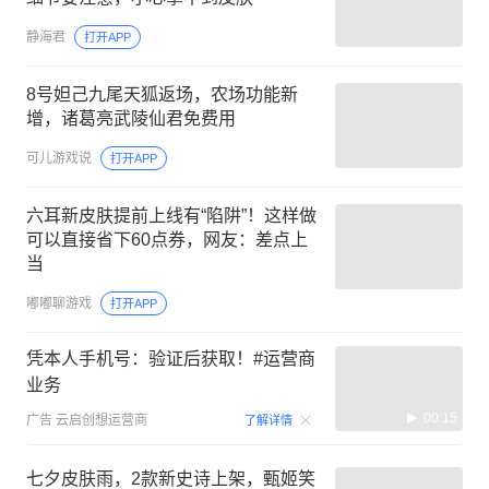
静海君
打开APP
8号妲己九尾天狐返场，农场功能新
增，诸葛亮武陵仙君免费用
可儿游戏说
打开APP
六耳新皮肤提前上线有“陷阱”！这样做
可以直接省下60点券，网友：差点上
当
嘟嘟聊游戏
打开APP
凭本人手机号：验证后获取！#运营商
业务
00:15
广告
云启创想运营商
了解详情
七夕皮肤雨，2款新史诗上架，甄姬笑