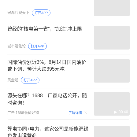
宋鸿兵观天下
打开APP
曾经的“核电第一省”，“加注”冲上限
城市进化论
打开APP
国际油价涨近3%，8月14日国内油价
或下调，预计大跌395元吨
黄金通
打开APP
源头在哪？1688！厂家电话公开，随
时咨询！
00:40
广告
1688低价好物
了解详情
算电协同+电力，这家公司是新能源绿
色发电运营商