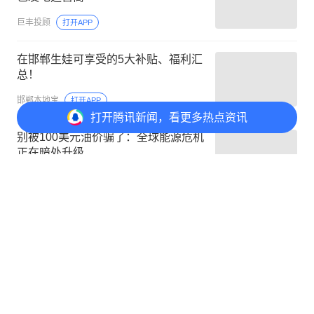
巨丰投顾
打开APP
在邯郸生娃可享受的5大补贴、福利汇
总！
邯郸本地宝
打开APP
打开
腾讯新闻，看更多热点资讯
别被100美元油价骗了：全球能源危机
正在暗处升级
能源新媒
打开APP
打开
APP参与讨论
1
点赞
收藏
分享
评论
1
@元宝 一起聊新闻
边角料小百科
首赞
中国成品油价调整机制参照国际原油价格，每10个工
作日根据变化率调整，并设价格上下限以平抑波动🙋
安徽网友
5月21日
回复