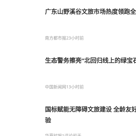
广东山野溪谷文旅市场热度领跑全
南方都市报
23小时前
生态警务擦亮“北回归线上的绿宝石
中国新闻网
13小时前
国标赋能无障碍文旅建设 全龄友
验
华夏时报
1评论
前天