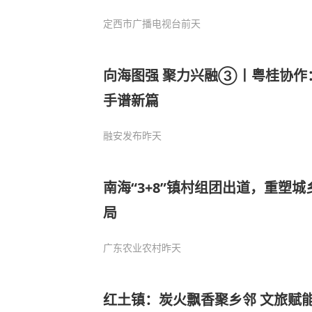
定西市广播电视台
前天
向海图强 聚力兴融③丨粤桂协作
手谱新篇
融安发布
昨天
南海“3+8”镇村组团出道，重塑
局
广东农业农村
昨天
红土镇：炭火飘香聚乡邻 文旅赋