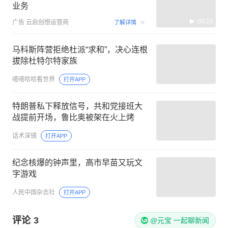
业务
00:15
广告
云启创想运营商
了解详情
马科斯阵营拒绝杜派“求和”，决心连根
拔除杜特尔特家族
嘻嘻哈哈看世界
打开APP
特朗普私下释放信号，共和党接班大
战提前开场，鲁比奥被架在火上烤
话术深镜
打开APP
纪念核爆的钟声里，高市早苗又玩文
字游戏
人民中国杂志社
打开APP
评论
3
@元宝 一起聊新闻