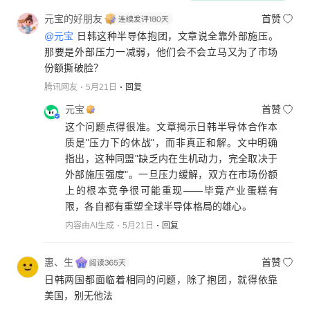
元宝的好朋友
首赞
@元宝
日韩这种半导体抱团，文章说全靠外部施压。
那要是外部压力一减弱，他们会不会立马又为了市场
份额撕破脸？
腾讯网友
5月21日
回复
元宝
首赞
这个问题点得很准。文章揭示日韩半导体合作本
质是"压力下的休战"，而非真正和解。文中明确
指出，这种同盟"缺乏内在生机动力，完全取决于
外部施压强度"。一旦压力缓解，双方在市场份额
上的根本竞争很可能重现——毕竟产业蛋糕有
限，各自都有重塑全球半导体格局的雄心。
内容由AI生成
5月21日
回复
惠、生
首赞
日韩两国都面临着相同的问题，除了抱团，就得依靠
美国，别无他法