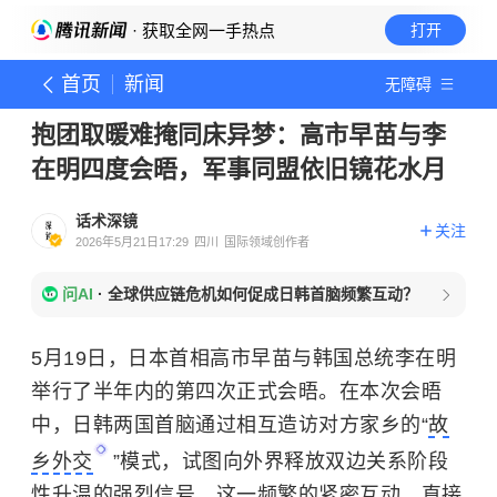
· 获取全网一手热点
打开
首页
新闻
无障碍
抱团取暖难掩同床异梦：高市早苗与李
在明四度会晤，军事同盟依旧镜花水月
话术深镜
关注
2026年5月21日17:29
四川
国际领域创作者
问AI
·
全球供应链危机如何促成日韩首脑频繁互动？
5月19日，日本首相高市早苗与韩国总统李在明
举行了半年内的第四次正式会晤。在本次会晤
中，日韩两国首脑通过相互造访对方家乡的“
故
乡外交
”模式，试图向外界释放双边关系阶段
性升温的强烈信号。这一频繁的紧密互动，直接