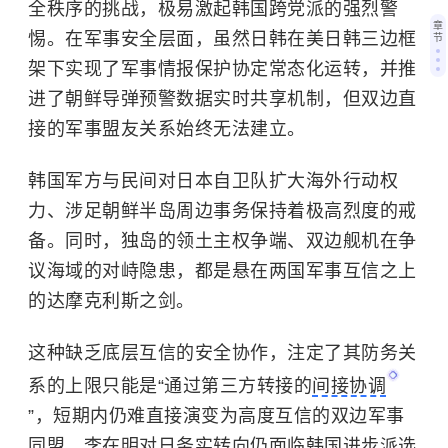
全秩序的挑战，极易激起韩国跨党派的强烈警
章
惕。在军事安全层面，虽然日韩在美日韩三边框
节
架下实现了军事情报保护协定常态化运转，并推
进了朝鲜导弹预警数据实时共享机制，但双边直
接的军事盟友关系始终无法建立。
韩国军方与民间对
日本自卫队
扩大海外行动权
力、涉足朝鲜半岛周边事务保持着极高烈度的戒
备。同时，独岛的领土主权争端、双边舰机在争
议海域的对峙隐患，都是悬在两国军事互信之上
的达摩克利斯之剑。
这种缺乏底层互信的安全协作，注定了其防务关
系的上限只能是“通过第三方转接的
间接协调
”，短期内仍难直接演变为高度互信的双边军事
同盟。李在明对日务实转向仍面临韩国进步派选