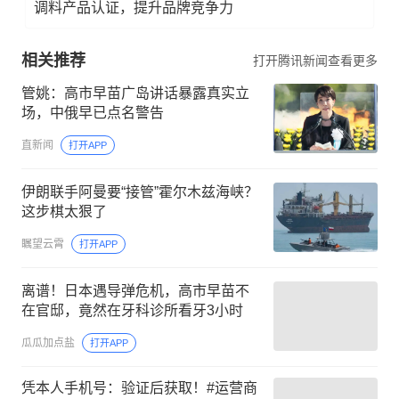
调料产品认证，提升品牌竞争力
相关推荐
打开腾讯新闻查看更多
管姚：高市早苗广岛讲话暴露真实立
场，中俄早已点名警告
直新闻
打开APP
伊朗联手阿曼要“接管”霍尔木兹海峡？
这步棋太狠了
瞩望云霄
打开APP
离谱！日本遇导弹危机，高市早苗不
在官邸，竟然在牙科诊所看牙3小时
瓜瓜加点盐
打开APP
凭本人手机号：验证后获取！#运营商