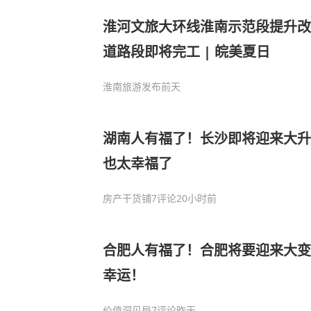
淮河文旅大环线淮南示范段提升改
道路段即将完工 | 皖美夏日
淮南旅游发布
前天
湖南人有福了！长沙即将迎来大升
也太幸福了
房产干货铺
7评论
20小时前
合肥人有福了！合肥将要迎来大变
幸运！
价值洞见局
7评论
昨天