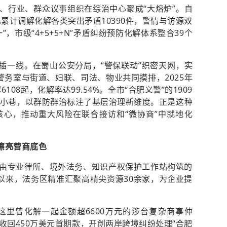
、行业、群众议事组织在综治中心聚成“大熔炉”。自
已累计调解化解各类突出矛盾10390件，警情与访源双
，市级“4+5+5+N”矛盾纠纷预防化解体系整合39个
直插一线。在蜀山公安分局，“警保联动”织密天网，实
区警务室与街道、妇联、司法、物业共同摸排，2025年
08起，化解率达99.54%。全市“合肥义警”的1909
街小巷，以群防群治标注了基层治理新维度。正是这种
心，推动重大风险在联合接访和“微协商”中就地化
航擦亮营商底色
由专业律所、境外法务、知识产权保护工作站构筑的
运行以来，法务区精准汇聚高精尖资源30余家，为企业提
，这里曾化解一起金额超6600万元的涉台复杂商事仲
收回450万美元首期款，开创两岸跨境纠纷处理“合肥