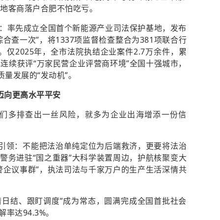
外地客商落户合肥不怕吃亏。
：率先成立全国首个新能源产业司法保护基地，发布
合查一次”，将1337项监督检查整合为381项联合行
。仅2025年，全市法院执结企业案件2.7万余件，累
肥连续获评“万家民营企业评营商环境”全国十强城市，
质量发展的“发动机”。
”迈向更高水平平安
我们多排查出一丝风险，就多为企业出海增添一份信
。
的引领：不能把法治单纯定位为后端救济，更要将法治
警务进驻“国之重器”大科学装置周边，护航核聚变大
警企议事群”，执法司法与千家万户的生产生活深情共
日清日结、跟盯调度”成为常态，圆满完成全国首批社会
率达94.3%。