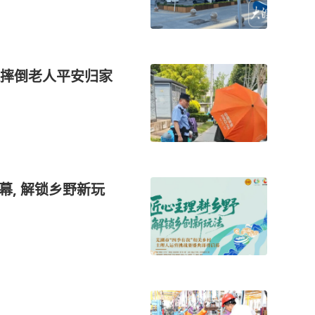
摔倒老人平安归家
幕, 解锁乡野新玩