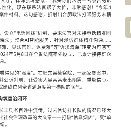
大厅，律师张玲感慨：“我是你们法院一名原告的诉
性化，现在联系法官帮了大忙，非常感谢！”今年4
了案件材料。这句感谢，折射出合肥政法打通服务末梢
”。设立“电话回拨”机制，要求法官对未接电话精准回
的释法；整合AI智能服务，针对涉访群体精准沟通……
案难、见法官难、退费难”等“诉求清单”转变为可感可
2024年5月8日在全省法院率先设立，已累计接待群众
通。
看得见的“温度”。在肥东县检察院，一起家暴案中，
”并公诉判刑，让受害人吴某某走出阴霾、重燃信心。
察院始终位列全省满意度第一梯队的底气。
治构筑善治闭环
在长丰县老百姓中流传。过去信访排长队的情况已经大
化社会治理改革的大文章——打破“信息烟囱”，变“单
枢纽。