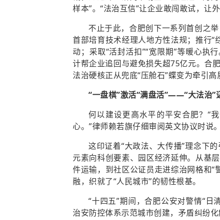
样本”。“法治互信”让企业敢闯敢试，让
不止于此，合肥创下一系列首创之举
首部培育技术经理人地方性法规；推行“综
动；采取“活封活扣”“宽限期”等暖心执行
计帮企业追回与避免损失超75亿元。合
法治硬核正从兜底“压舱石”蝶变为牵引高
“一盘棋”激活“满盘活”——“大法治
何以建设更高水平的平安合肥？“
心。”律师赖若旗仔细审阅英文协议时说
这印证着“大政法、大传播”理念下
元素向科创要素、园区经济延伸。从基层
件运输，到社区公证员走进综治网格和“
融，织就了“人民城市”的韧性根基。
“十四五”期间，合肥公安对警情“
治安防控体系示范城市创建，矛盾纠纷化解