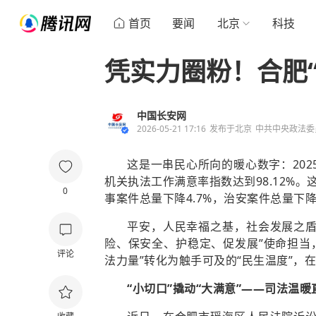
首页
要闻
北京
科技
凭实力圈粉！合肥
中国长安网
2026-05-21 17:16
发布于
北京
中共中央政法委
这是一串民心所向的暖心数字：202
机关执法工作满意率指数达到98.12%
0
事案件总量下降4.7%，治安案件总量下降
平安，人民幸福之基，社会发展之盾
险、保安全、护稳定、促发展”使命担当，
评论
法力量”转化为触手可及的“民生温度”
“小切口”撬动“大满意”——司法温