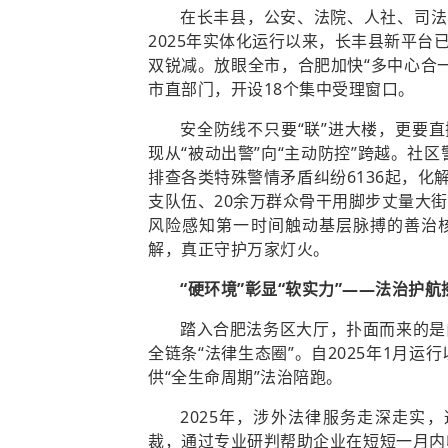
在长丰县，公安、法院、人社、司法
2025年实体化运行以来，长丰县新平台
双锐减。放眼全市，合肥加快“多中心合一”
市直部门，开设18个集中受理窗口。
安全防线不只要“联”进大楼，更要
现从“被动出警”向“主动防控”跨越。社
排查各类特殊警情矛盾纠纷6136起，化解61
支队伍、20余万群众骨干用脚步丈量大
风险感知第一时间触动基层脉搏的善治核
解，真正守护万家灯火。
“硬环境”彰显“软实力”——法治护
踏入合肥法务区大厅，扑面而来的是
全链条“法律生态圈”。自2025年1月
供“全生命周期”法治陪跑。
2025年，涉外法律服务走深走实
裁，通过专业研判帮助企业在短短一月内