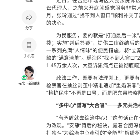
近日，在合肥市瑶海区人民法院诉讼
收藏
讼代理人，之前来开庭就感觉服务非常人
月，张玲通过“找不到人窗口”顺利补交
的决心。
分享
为民服务，要的就是“打通最后一米
拨；实施“判后答疑”，提供二审终结后
一系列充满“人情味”的便民措施，将“立
手机看
触的“满意清单”。瑶海区“找不到人窗口”
1.45万余人次，大量诉累痛点正被彻底疏
政法工作，既要有法理刚正，更要有
元宝 · 新闻妹
检察官在抽丝剥茧中精准追加“重婚漏罪
“检护民生”不再是口号，而是肥东县检
“多中心”谱写“大合唱”——多元共
“有矛盾就去综治中心！”这句话正
为改观。“安静”背后的秘诀，藏着合肥深
打独斗”为综治中心牵引的“全能型”解纷