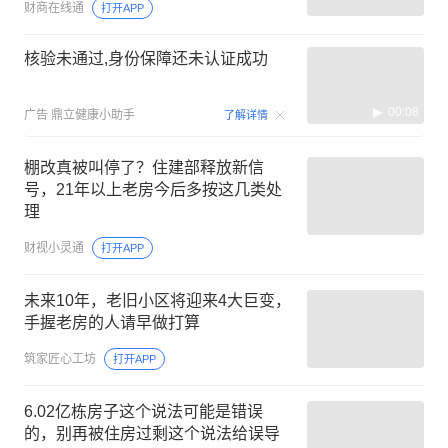
财商在线通
打开APP
核验未通过,身份保障还未认证成功
00:08
广告
鼎立健康小助手
了解详情
棚改真被叫停了？住建部释放新信
号，21年以上老房今后多按这几类处
理
财视小灵通
打开APP
未来10年，老旧小区将迎来4大巨变，
手握老房的人请早做打算
筑家匠心工坊
打开APP
6.02亿栋房子这个说法可能是错误
的，别再被住房过剩这个说法给误导