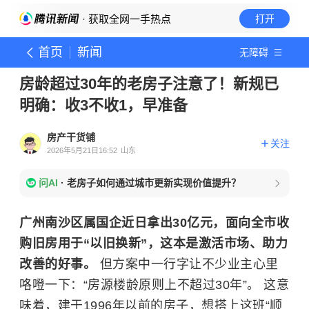
· 获取全网一手热点
打开
首页
新闻
无障碍
房龄超过30年的老房子注意了！新规已
明确：收3不收1，早准备
房产干货铺
关注
2026年5月21日16:52
山东
问AI
·
老房子如何通过城市更新实现价值提升？
广州南沙区属国企近日拿出30亿元，面向全市收
购旧房用于“以旧换新”，这本是激活市场、助力
改善的好事。
但方案中一行字让不少业主心里
咯噔一下：“房源楼龄原则上不超过30年”。 这意
味着，建于1996年以前的房子，想搭上这班“顺