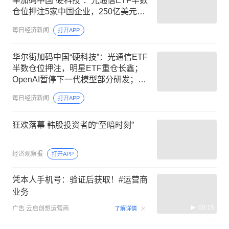
举加码中国“硬科技”：光通信ETF半数
仓位押注5家中国企业，250亿美元明
星ETF重仓长鑫科技
每日经济新闻
打开APP
华尔街加码中国“硬科技”：光通信ETF
半数仓位押注，明星ETF重仓长鑫；
OpenAI暂停下一代模型部分研发；美
联储9月加息概率降至44%，金价涨破
每日经济新闻
打开APP
4300美元 | 一周国际财经
狂欢落幕 韩股投资者的“至暗时刻”
经济观察报
打开APP
凭本人手机号：验证后获取！#运营商
业务
00:15
广告
云启创想运营商
了解详情