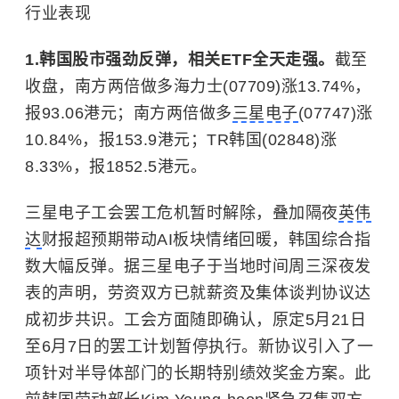
行业表现
1.韩国股市强劲反弹，相关ETF全天走强。
截至
收盘，南方两倍做多海力士(07709)涨13.74%，
报93.06港元；南方两倍做多
三星电子
(07747)涨
10.84%，报153.9港元；TR韩国(02848)涨
8.33%，报1852.5港元。
三星电子工会罢工危机暂时解除，叠加隔夜
英伟
达
财报超预期带动AI板块情绪回暖，韩国综合指
数大幅反弹。据三星电子于当地时间周三深夜发
表的声明，劳资双方已就薪资及集体谈判协议达
成初步共识。工会方面随即确认，原定5月21日
至6月7日的罢工计划暂停执行。新协议引入了一
项针对
半导体
部门的长期特别绩效奖金方案。此