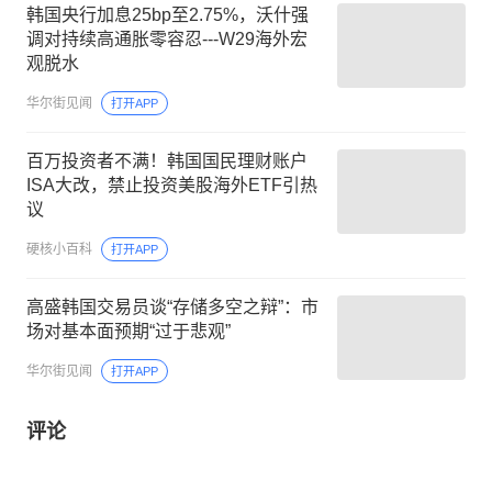
韩国央行加息25bp至2.75%，沃什强
调对持续高通胀零容忍---W29海外宏
观脱水
华尔街见闻
打开APP
百万投资者不满！韩国国民理财账户
ISA大改，禁止投资美股海外ETF引热
议
硬核小百科
打开APP
高盛韩国交易员谈“存储多空之辩”：市
场对基本面预期“过于悲观”
华尔街见闻
打开APP
评论