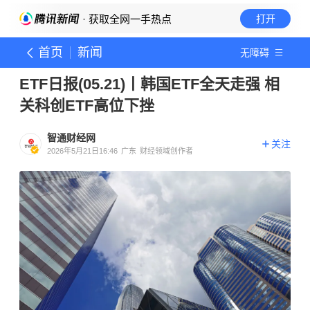
· 获取全网一手热点
打开
首页
新闻
无障碍
ETF日报(05.21)丨韩国ETF全天走强 相
关科创ETF高位下挫
智通财经网
关注
2026年5月21日16:46
广东
财经领域创作者