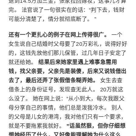
退到14.5万加三金，张家拉回嫁妆，这事儿才算
完。 法官说了一句很实在的话：“判下去，钱财
可能分清楚了，情分就彻底断了。 ”
还有一个更扎心的例子在网上传得很广。
一个
女生说自己结婚时父母要了20万彩礼，说得好好
的，这钱先放他们那儿保管，过几年日子安定了
就还给她。
结果后来她家里遇上难事急需用
钱，找父亲要，父亲先是装傻，后来又说钱借出
去了，最后还弄了张假借条糊弄她。
女生去查
借条上的身份证号，发现查无此人。 20万就这
么没了。 她在网上说：“从小到大，每次我跟父
母分享自己的事情，他们总是泼我冷水。 别人
的父母是儿女的港湾，我对他们只有一个要求，
就是不要拖累我就好。
”话虽然狠，但你仔细想
想她经历了什么，又好像能理解她为什么这么