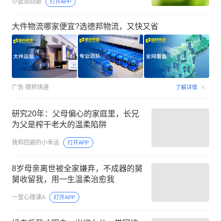
小蓝谈回避
打开APP
大件物流哪家便宜?选德邦物流，又快又省
广告
德邦快递
了解详情
研究20年：父母偏心的家庭里，长兄
为父是榨干老大的温柔陷阱
我和回避的小幸运
打开APP
8岁母亲离世被全家嫌弃，不成器的舅
舅收留我，用一生温柔治愈我
一堂心理课A
打开APP