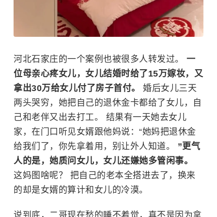
河北石家庄的一个案例也被很多人转发过。
一
位母亲心疼女儿，女儿结婚时给了15万嫁妆，又
拿出30万给女儿付了房子首付。
婚后女儿三天
两头哭穷，她把自己的退休金卡都给了女儿，自
己和老伴又出去打工。 结果有一天她去女儿
家，在门口听见女婿跟他妈说：“她妈把退休金
给我们了，你先拿着用，别让外人知道。
”更气
人的是，她质问女儿，女儿还嫌她多管闲事。
这妈图啥呢？ 把自己的老本全搭进去了，换来
的却是女婿的算计和女儿的冷漠。
说到底，二哥现在愁的睡不着觉，真不是因为拿