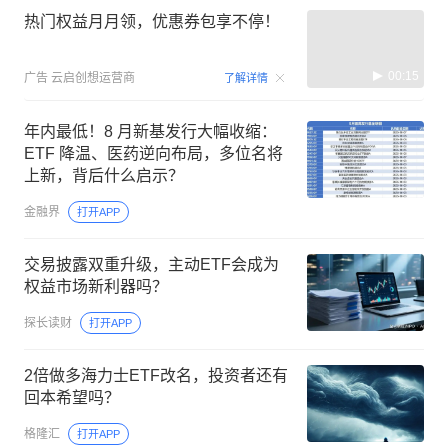
热门权益月月领，优惠券包享不停！
00:15
广告
云启创想运营商
了解详情
年内最低！8 月新基发行大幅收缩：
ETF 降温、医药逆向布局，多位名将
上新，背后什么启示？
金融界
打开APP
交易披露双重升级，主动ETF会成为
权益市场新利器吗？
探长读财
打开APP
2倍做多海力士ETF改名，投资者还有
回本希望吗？
格隆汇
打开APP