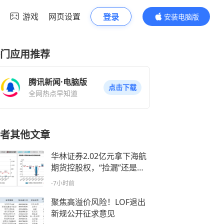
游戏
网页设置
登录
安装电脑版
内容更精彩
门应用推荐
腾讯新闻·电脑版
点击下载
全网热点早知道
者其他文章
华林证券2.02亿元拿下海航
期货控股权，“捡漏”还是背
上治理新包袱？
-7小时前
聚焦高溢价风险！LOF退出
新规公开征求意见