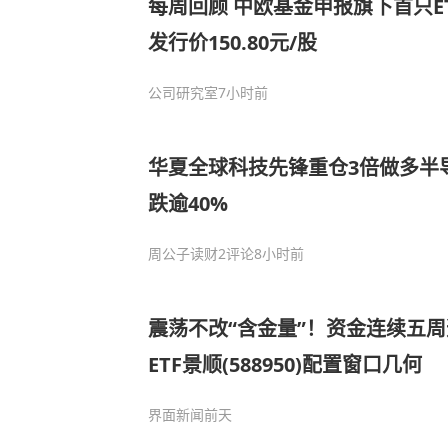
每周回顾 中欧基金申报旗下首只E
发行价150.80元/股
公司研究室
7小时前
华夏全球科技先锋重仓3倍做多半导
跌逾40%
周公子读财
2评论
8小时前
震荡不改“含金量”！资金连续五周
ETF景顺(588950)配置窗口几何
界面新闻
前天