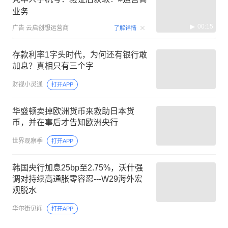
业务
00:15
广告
云启创想运营商
了解详情
存款利率1字头时代，为何还有银行敢
加息？真相只有三个字
财视小灵通
打开APP
华盛顿卖掉欧洲货币来救助日本货
币，并在事后才告知欧洲央行
世界观察季
打开APP
韩国央行加息25bp至2.75%，沃什强
调对持续高通胀零容忍---W29海外宏
观脱水
华尔街见闻
打开APP