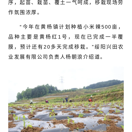
序，起苗、栽苗、覆土一气呵成，移栽现场劳
作氛围浓厚。
“今年在黄杨镇计划种植小米辣500亩，
品种主要是黄杨红1号，现在已完成一半覆
膜，预计还有20多天完成移栽。”绥阳兴田农
业发展有限公司负责人杨朝浪介绍道。