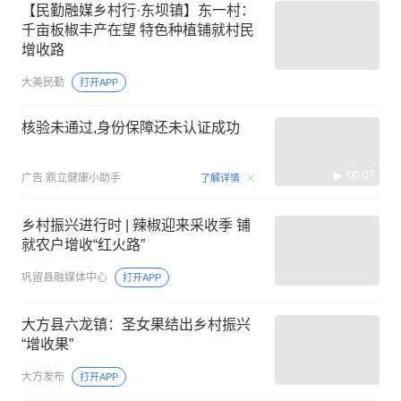
【民勤融媒乡村行·东坝镇】东一村：
千亩板椒丰产在望 特色种植铺就村民
增收路
大美民勤
打开APP
核验未通过,身份保障还未认证成功
00:07
广告
鼎立健康小助手
了解详情
乡村振兴进行时 | 辣椒迎来采收季 铺
就农户增收“红火路”
巩留县融媒体中心
打开APP
大方县六龙镇：圣女果结出乡村振兴
“增收果”
大方发布
打开APP