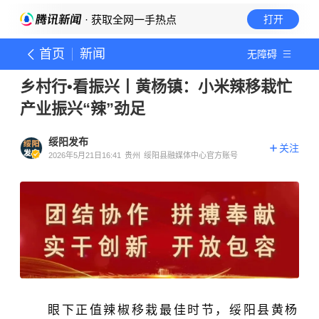
· 获取全网一手热点
打开
首页
新闻
无障碍
乡村行•看振兴丨黄杨镇：小米辣移栽忙
产业振兴“辣”劲足
绥阳发布
关注
2026年5月21日16:41
贵州
绥阳县融媒体中心官方账号
眼下正值辣椒移栽最佳时节，绥阳县黄杨