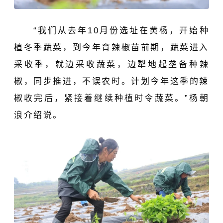
“我们从去年10月份选址在黄杨，开始种
植冬季蔬菜，到今年育辣椒苗前期，蔬菜进入
采收季，就边采收蔬菜，边犁地起垄备种辣
椒，同步推进，不误农时。计划今年这季的辣
椒
收完后
，紧接着继续种植时令蔬菜。”杨朝
浪介绍说。