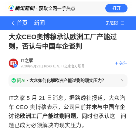
· 获取全网一手热点
打开
首页
新闻
无障碍
大众CEO奥博穆承认欧洲工厂产能过
剩，否认与中国车企谈判
IT之家
关注
2026年5月21日16:40
山东
IT之家官方账号
问AI
·
大众如何化解欧洲产能过剩的现实压力？
IT之家 5 月 21 日消息，据路透社报道，大众汽
车 CEO 奥博穆表示，公司目前
并未与中国车企
讨论欧洲工厂产能过剩问题
，同时也承认这一问
题已成为必须解决的现实压力。