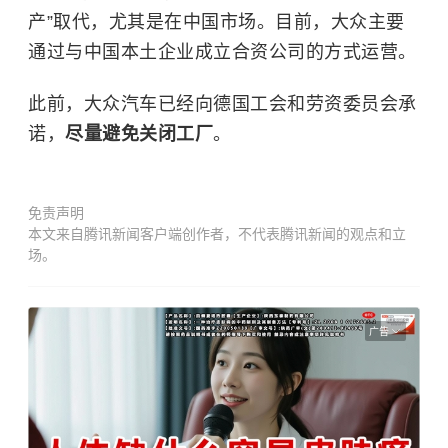
产”取代，尤其是在中国市场。目前，大众主要
通过与中国本土企业成立合资公司的方式运营。
此前，大众汽车已经向德国工会和劳资委员会承
诺，
尽量避免关闭工厂
。
免责声明
本文来自腾讯新闻客户端创作者，不代表腾讯新闻的观点和立
场。
广告