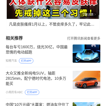
了解详情
凡是皮肤瘙痒1月以上，不管皮痒多久了，牢记此法，快！准！狠！
相关推荐
打开腾讯新闻查看更多
每台车亏1600万，烧光30亿，中国最
悲情的电动超跑
知嘹汽车
打开APP
大众又推全新纯电SUV，轴距
2815mm，配宁德时代电池，10多万
能买
小周的车ABC
打开APP
中国“10万元级”大赢家：燃油车守住了