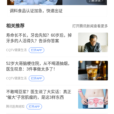
了解详情
调料食品认证加急，快速出证
相关推荐
打开腾讯新闻查看更多
寿命长不长，牙齿先知？60岁后，掉
牙多的人活得久？告诉你答案
CQTV健康生活
打开APP
52岁大哥脑梗住院，从不喝酒抽烟，
医生叹息：3件事做太多了！
CQTV健康生活
打开APP
不敢喝豆浆？医生说了大实话：真正
“催大”子宫肌瘤的，是这3样东西
腾讯医典她知
打开APP