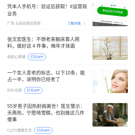
凭本人手机号：验证后获取！#运营商
业务
00:15
广告
云启创想运营商
了解详情
张文宏医生：不想老来躺床靠人照
料，做好这 4 件事，晚年才体面
纸船心事铺
打开APP
一个女人变老的标志，以下10条，能
占一半，说明你已经老了
扒扒动漫
打开APP
55岁男子因热射病离世！医生警示：
天再热，宁愿啃雪糕，也别做这几件
傻事
CQTV健康生活
打开APP