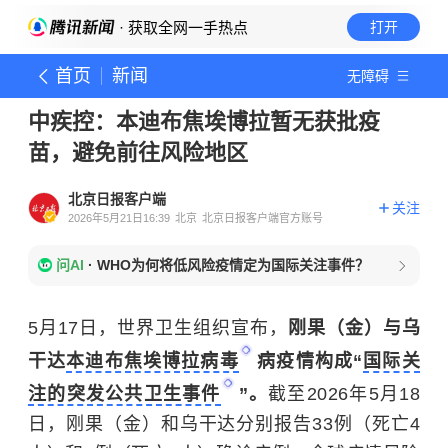
· 获取全网一手热点
打开
首页
新闻
无障碍
中疾控：本迪布焦埃博拉暂无获批疫
苗，避免前往风险地区
北京日报客户端
关注
2026年5月21日16:39
北京
北京日报客户端官方账号
问AI
·
WHO为何将低风险疫情定为国际关注事件？
5月17日，世界卫生组织宣布，
刚果（金）与乌
干达
本迪布焦埃博拉病毒
病疫情构成“
国际关
注的突发公共卫生事件
”。
截至2026年5月18
日，刚果（金）和乌干达分别报告33例（死亡4