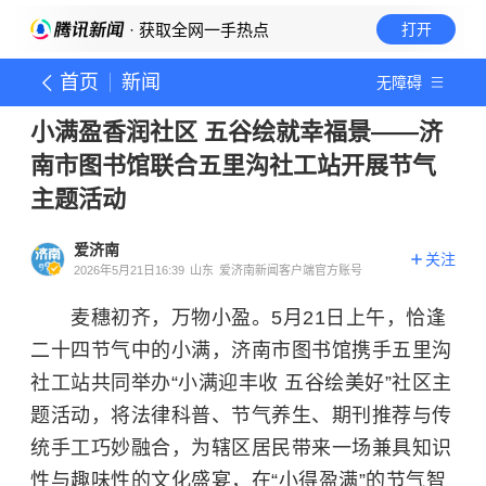
· 获取全网一手热点
打开
首页
新闻
无障碍
小满盈香润社区 五谷绘就幸福景——济
南市图书馆联合五里沟社工站开展节气
主题活动​
爱济南
关注
2026年5月21日16:39
山东
爱济南新闻客户端官方账号
麦穗初齐，万物小盈。5月21日上午，恰逢
二十四节气中的小满，济南市图书馆携手五里沟
社工站共同举办“小满迎丰收 五谷绘美好”社区主
题活动，将法律科普、节气养生、期刊推荐与传
统手工巧妙融合，为辖区居民带来一场兼具知识
性与趣味性的文化盛宴，在“小得盈满”的节气智