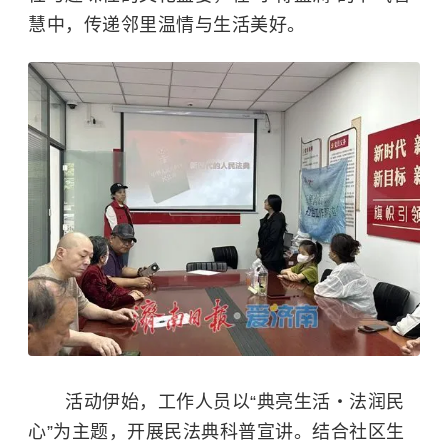
慧中，传递邻里温情与生活美好。​
活动伊始，工作人员以“典亮生活・法润民
心”为主题，开展民法典科普宣讲。结合社区生