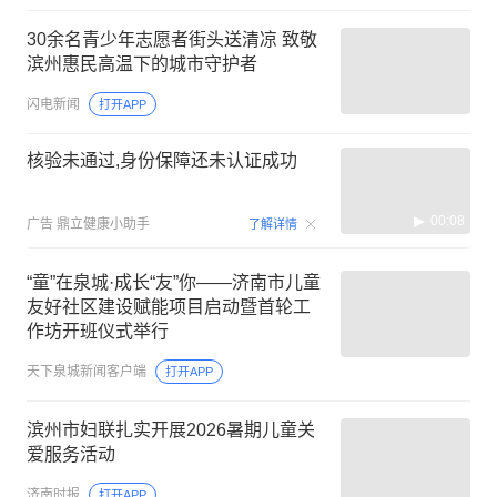
30余名青少年志愿者街头送清凉 致敬
滨州惠民高温下的城市守护者
闪电新闻
打开APP
核验未通过,身份保障还未认证成功
00:08
广告
鼎立健康小助手
了解详情
“童”在泉城·成长“友”你——济南市儿童
友好社区建设赋能项目启动暨首轮工
作坊开班仪式举行
天下泉城新闻客户端
打开APP
滨州市妇联扎实开展2026暑期儿童关
爱服务活动
济南时报
打开APP