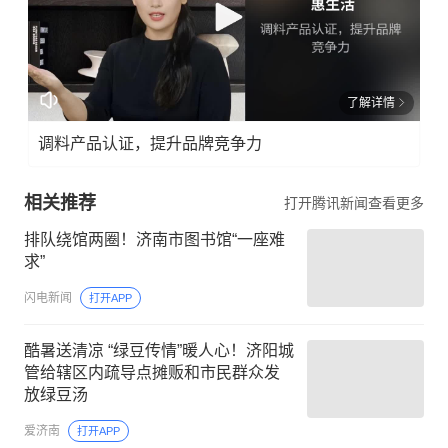
了解详情
调料产品认证，提升品牌竞争力
相关推荐
打开腾讯新闻查看更多
排队绕馆两圈！济南市图书馆“一座难
求”
闪电新闻
打开APP
酷暑送清凉 “绿豆传情”暖人心！济阳城
管给辖区内疏导点摊贩和市民群众发
放绿豆汤
爱济南
打开APP