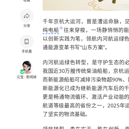
收藏
千年京杭大运河，曾是漕运命脉，
分享
纯电船
往来穿梭，一场静悄悄的
以创新实践为笔，领航内河航运绿
通能源变革书写“山东方案”。
手机看
内河航运绿色转型，是守护生态的
我国近30万艘传统柴油船舶，京杭运
元宝 · 新闻妹
而新能源船舶可减排污染物超90%、
新能源化已成为继新能源汽车后的
更是畅通物流循环、激活产业动能
航道等级最高的省份之一，2025年
了坚实的物流基础。