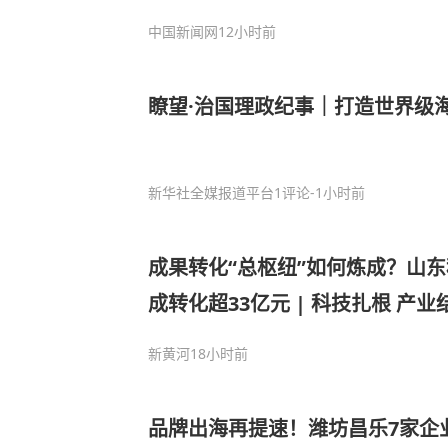
中国新闻网
12小时前
瞭望·治国理政纪事｜打造世界级
新华社全媒报道平台
1评论
-1小时前
成果转化“总枢纽”如何炼成？山
成转化超33亿元 | 科技扎根 产
新黄河
18小时前
品牌出海再提速！潍坊昌乐7家企业