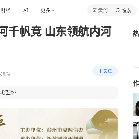
财经
AI
更多
新黄河
搜索
运河千帆竞 山东领航内河
热
关注
方账号
作
域经济？