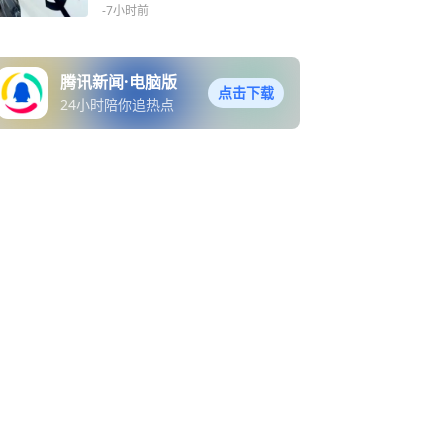
现实民生领域涉黑涉恶行为
-7小时前
腾讯新闻·电脑版
点击下载
24小时陪你追热点