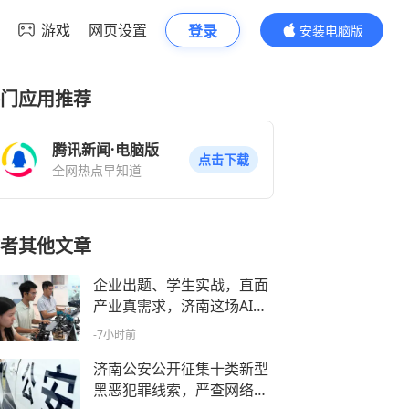
游戏
网页设置
登录
安装电脑版
内容更精彩
门应用推荐
腾讯新闻·电脑版
点击下载
全网热点早知道
者其他文章
企业出题、学生实战，直面
产业真需求，济南这场AI夏
令营练出“实战派”
-7小时前
济南公安公开征集十类新型
黑恶犯罪线索，严查网络及