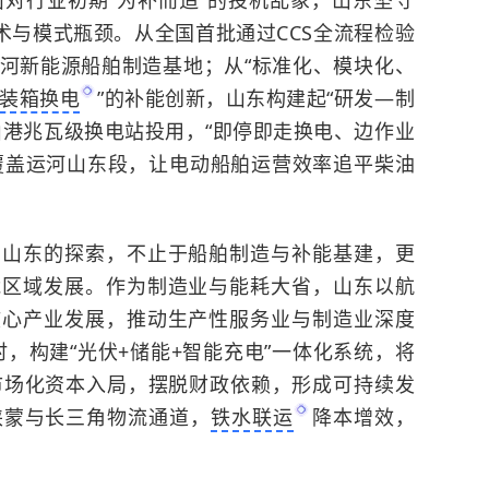
对行业初期“为补而造”的投机乱象，山东坚守
术与模式瓶颈。从全国首批通过CCS全流程检验
内河新能源船舶制造基地；从“标准化、模块化、
装箱换电
”的补能创新，山东构建起“研发—制
山港兆瓦级换电站投用，“即停即走换电、边作业
覆盖运河山东段，让电动船舶运营效率追平柴油
。山东的探索，不止于船舶制造与补能基建，更
能区域发展。作为制造业与能耗大省，山东以航
核心产业发展，推动生产性服务业与制造业深度
时，构建“
光伏
+储能+智能充电”一体化系统，将
引市场化资本入局，摆脱财政依赖，形成可持续发
陕蒙与长三角物流通道，
铁水联运
降本增效，