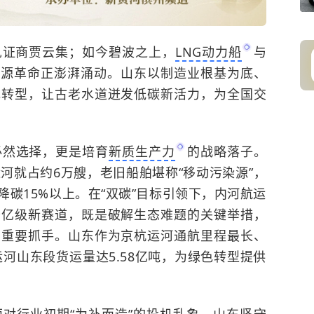
见证商贾云集；如今碧波之上，
LNG动力船
与
能源革命正澎湃涌动。山东以制造业根基为底、
色转型，让古老水道迸发低碳新活力，为全国交
必然选择，更是培育
新质生产力
的战略落子。
河就占约6万艘，老旧船舶堪称“移动污染源”，
降碳15%以上。在“双碳”目标引领下，内河航运
千亿级新赛道，既是破解生态难题的关键举措，
的重要抓手。山东作为京杭运河通航里程最长、
运河山东段货运量达5.58亿吨，为绿色转型提供