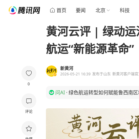
首页
要闻
北京
科技
黄河云评 | 绿动
航运“新能源革命”
新黄河
2026-05-21 16:39
发布于
山东
新黄河客户端官
0
问AI
·
绿色航运转型如何赋能鲁西南区
评论