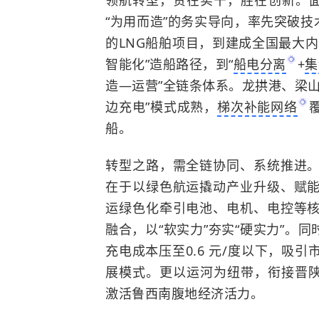
领航转型，贵在实干，胜在创新。面
“为用而造”的务实导向，率先突破技
的LNG船舶项目，到建成全国最大
智能化”造船路径，到“
船电分离
+
集
造—运营”全链条体系。龙拱港、梁
边充电”模式成熟，
梯次补能网络
船。
转型之路，需全链协同、系统推进
在于以绿色航运撬动产业升级、赋
运绿色化牵引电池、电机、电控等
融合，以“软实力”夯实“硬实力”。同
充电成本压至0.6 元/度以下，吸
展模式。更以运河为纽带，衔接晋
激活鲁西南腹地经济活力。