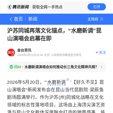
· 获取全网一手热点
打开
首页
新闻
无障碍
沪苏同城再落文化锚点，“水磨新调”昆
山演唱会启幕在即
金台资讯
关注
2026年5月21日16:34
北京
人民网资讯精选官方账号
问AI
·
水磨新调演唱会如何推动长三角文化精神共频？
2026年5月20日，“‘
水磨新调
’【好久不见】昆
山演唱会”新闻发布会在昆山当代昆剧院·梁辰鱼
剧场圆满举行。作为沪苏(州)同城化战略在文化
领域的标志性落地项目，这场由上海顶尖演艺资
源与昆山文化载体深度融合打造的跨界盛事，将