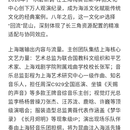
中心创下万人观演纪录，成为海派文化赋能传统
文化的经典案例。八年之后，这一文化IP选择
“回流”昆山，深刻体现了长三角资源配置的精准
适配与协同效应。
上海端输出内容与流量。主创团队集结上海核心
文艺力量：艺术总监为联合国教科文组织和平艺
术家、上海戏剧学院附属戏曲学校校长张军；音
乐总监彭程为上海艺术研究中心一级作曲、知名
音乐人，担任周深C929全国巡演、坐镇《天赐
的声音》等多款王牌音综音乐主创；视觉灯光总
监李杨杨曾操刀张杰、汪苏泷、鹿晗、许巍等顶
级演唱会；服装造型总监黄薇代表作涵盖《
梦华
录
》《
长月烬明
》等现象级IP；演出现场乐队伴
奏由上海轻音乐团担纲，将为昆曲注入海派先锋