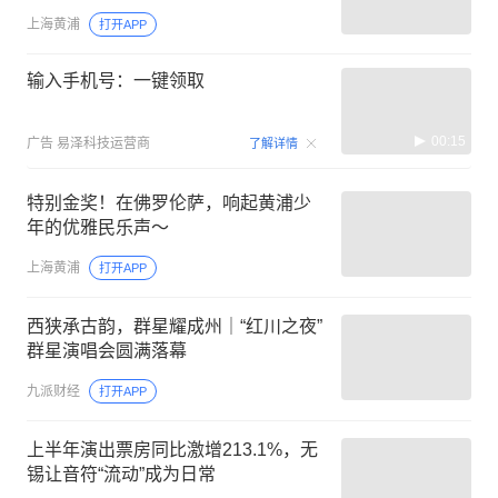
上海黄浦
打开APP
输入手机号：一键领取
00:15
广告
易泽科技运营商
了解详情
特别金奖！在佛罗伦萨，响起黄浦少
年的优雅民乐声～
上海黄浦
打开APP
西狭承古韵，群星耀成州｜“红川之夜”
群星演唱会圆满落幕
九派财经
打开APP
上半年演出票房同比激增213.1%，无
锡让音符“流动”成为日常