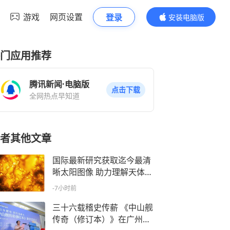
游戏
网页设置
登录
安装电脑版
内容更精彩
门应用推荐
腾讯新闻·电脑版
点击下载
全网热点早知道
者其他文章
国际最新研究获取迄今最清
晰太阳图像 助力理解天体磁
场机制
-7小时前
三十六载稽史传薪 《中山舰
传奇（修订本）》在广州首