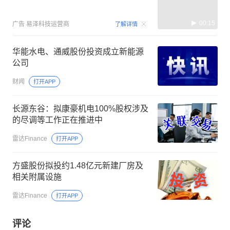
00:15
广告
易泽科技运营商
了解详情
华能水电、通威股份投资成立新能源
公司
财闻
打开APP
长源东谷：拟康豪机电100%股权涉及
的尽调等工作正在推进中
雷达Finance
打开APP
方盛股份拟投约1.48亿元新建厂房及
相关附属设施
雷达Finance
打开APP
评论