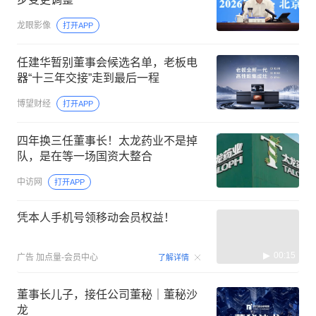
龙眼影像
打开APP
任建华暂别董事会候选名单，老板电
器“十三年交接”走到最后一程
博望财经
打开APP
四年换三任董事长！太龙药业不是掉
队，是在等一场国资大整合
中访网
打开APP
凭本人手机号领移动会员权益！
00:15
广告
加点量-会员中心
了解详情
董事长儿子，接任公司董秘｜董秘沙
龙