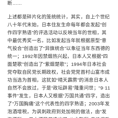
断……
上述都是碎片化的笼统统计，其实，自上个世纪
八十年代末始，日本住友生命每年都会发起“创
作四字熟语”的评选活动以反映当年的世相，其
中最优秀奖一名。比如发起当年就根据原型“意
气投合”创造出了“异旗统合”以象征当年东西德的
统一；1992年因禁烟热兴起，日本人又根据“四
面楚歌”创造出了“紫烟楚歌”；1994年日本社会
党夺取自民党长期政权，社会党党首村山富市成
功当选为首相，这犹如“晴天霹雳”的消息日本人
自然不会放过，于是“政坛辟易”隆重问世；“9·11
事件”发生，日本人又根据“万国共通”四字，造出
了“万国胸痛”这个代表性的四字熟语；2003年发
泡酒增税，为讽刺政府到处加税的做法，由“发