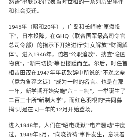
熟语”串联起的代表当时世相的一系列历史事件
和社会变迁。
1945年（昭和20年），广岛和长崎被“原爆投
下”，日本投降，在GHQ（联合国军最高司令官
总司令部）的指示下开始进行“妇女解放”“财阀解
体”。进入1946年，随着“公职追放”、搜查“隐匿
物资”，“新円切换”等也接踵而至。尔后，时任首
相吉田茂在1947年年初致辞中所说的“不逞之辈
（意为鲁莽之徒）”成为一时的名言。也是在那
一年，新学期开始实施“六三三制”，一举诞生了
二百三十所“新制大学”，而红色羽根的“共同募
捐”则是在同一年的12月开始登场。
进入1948年，人们在“昭电疑狱”“电产骚动”中度
过。1949年3月，“向晓祈祷”事件发生，意味着