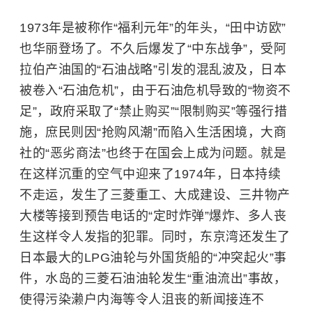
1973年是被称作“福利元年”的年头，“田中访欧”
也华丽登场了。不久后爆发了“中东战争”，受阿
拉伯产油国的“石油战略”引发的混乱波及，日本
被卷入“石油危机”，由于石油危机导致的“物资不
足”，政府采取了“禁止购买”“限制购买”等强行措
施，庶民则因“抢购风潮”而陷入生活困境，大商
社的“恶劣商法”也终于在国会上成为问题。就是
在这样沉重的空气中迎来了1974年，日本持续
不走运，发生了三菱重工、大成建设、三井物产
大楼等接到预告电话的“定时炸弹”爆炸、多人丧
生这样令人发指的犯罪。同时，东京湾还发生了
日本最大的LPG油轮与外国货船的“冲突起火”事
件，水岛的三菱石油油轮发生“重油流出”事故，
使得污染濑户内海等令人沮丧的新闻接连不