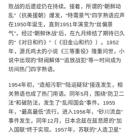
败战的后遗症仍在持续。接着，所谓的“朝鲜动
乱”（抗美援朝）爆发，“特需景气”四字熟语应声
在1950年诞生，直到1951年演变为“丝偏景
气”，经过“朝鲜休战”后，在九月缔结了期待已久
的“《对日和约》”（《旧金山和约》）。1952
年，源氏鸡太的小说《三等重役》隆重问世，小
说中出现的“财阀解体”“追放战犯”等一时间成为
坊间热门四字熟语。
1954年初，“造船污职”“陆运疑狱”接连发生，相
关熟语也成了热门用语。同年5月，围绕“防卫二
法”和破防法，发生了“乱闯国会”事件。1955
年，“最高最低”流行，进入1956年，“砂川流血”
事件发生，同年12月，日本念兹在兹悲愿的“加
入国联”终于实现。1957年，苏联的“人造卫星”