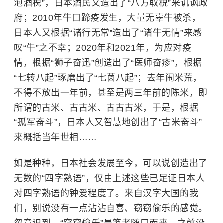
泡酒税”，日本酒民又造出了“八方取税”来讥讽政
府；2010年牛口蹄疫发生，大量无辜牛被杀，
日本人又根据“诸行无常”造出了“诸牛无情”来感
叹“牛”之不幸；2020年和2021年，为应对疫
情，根据“狮子奋迅”创造出了“医师奋疹”，根据
“七转八起”琢磨出了“七菌八起”；去年闹米荒，
不得不放出一年前，甚至是两三年前的陈米，即
所谓的古米、古古米、古古古米，于是，根据
“孤军奋斗”，日本人又智慧地创出了“古米奋斗”
来概括当年世相……
如是种种，日本社会发展至今，可以说创造出了
无数的“四字熟语”，仅由上述这些已足证日本人
对四字熟语的钟爱程度了。来自汉字大国的我
们，别说没有一点沾沾自喜、窃窃偷乐的感觉。
忽意识到，“窃窃偷乐”是笔者随口而来，之前没