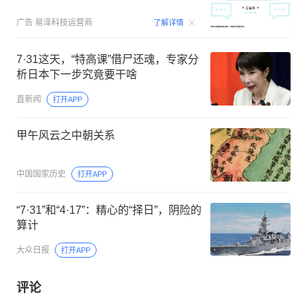
00:09
广告
易泽科技运营商
了解详情
7·31这天，“特高课”借尸还魂，专家分
析日本下一步究竟要干啥
直新闻
打开APP
甲午风云之中朝关系
中国国家历史
打开APP
“7·31”和“4·17”：精心的“择日”，阴险的
算计
大众日报
打开APP
评论