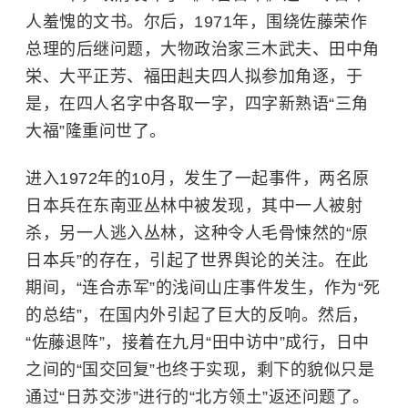
人羞愧的文书。尔后，1971年，围绕佐藤荣作
总理的后继问题，大物政治家三木武夫、田中角
栄、大平正芳、福田赳夫四人拟参加角逐，于
是，在四人名字中各取一字，四字新熟语“三角
大福”隆重问世了。
进入1972年的10月，发生了一起事件，两名原
日本兵在东南亚丛林中被发现，其中一人被射
杀，另一人逃入丛林，这种令人毛骨悚然的“原
日本兵”的存在，引起了世界舆论的关注。在此
期间，“连合赤军”的浅间山庄事件发生，作为“死
的总结”，在国内外引起了巨大的反响。然后，
“佐藤退阵”，接着在九月“田中访中”成行，日中
之间的“国交回复”也终于实现，剩下的貌似只是
通过“日苏交涉”进行的“北方领土”返还问题了。