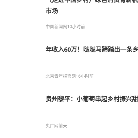
市场
中国新闻网
10小时前
年收入60万！哒哒马蹄踏出一条
北京青年报官网
16小时前
贵州黎平：小葡萄串起乡村振兴甜
央广网
前天