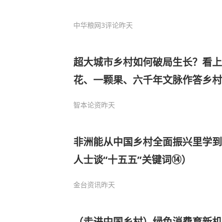
中华粮网
3评论
昨天
超大城市乡村如何破局生长？看上
花、一颗果、六千年文脉作答乡村
智本论资
昨天
非洲能从中国乡村全面振兴里学到
人士谈“十五五”关键词⑭）
金台资讯
昨天
（走进中国乡村）绿色消费育新机 