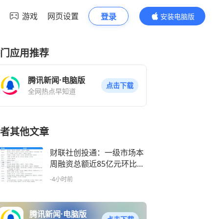
游戏
网页设置
登录
安装电脑版
内容更精彩
门应用推荐
腾讯新闻·电脑版
点击下载
全网热点早知道
者其他文章
财联社创投通：一级市场本
周融资总额近85亿元环比降
七成，帕西尼再获10亿元战
-4小时前
略轮融资
腾讯新闻·电脑版