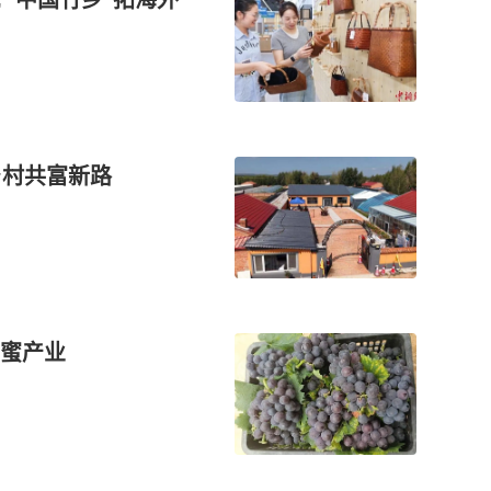
乡村共富新路
蜜产业