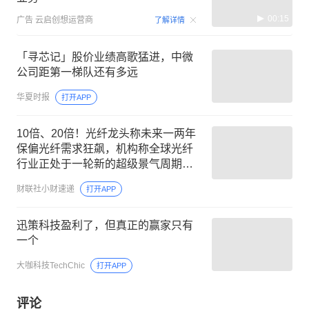
00:15
广告
云启创想运营商
了解详情
「寻芯记」股价业绩高歌猛进，中微
公司距第一梯队还有多远
华夏时报
打开APP
10倍、20倍！光纤龙头称未来一两年
保偏光纤需求狂飙，机构称全球光纤
行业正处于一轮新的超级景气周期起
点
财联社小财速递
打开APP
迅策科技盈利了，但真正的赢家只有
一个
大咖科技TechChic
打开APP
评论