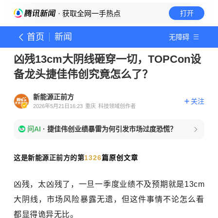
· 获取全网一手热点
打开
首页
新闻
无障碍
凶残13cm大阴线砸穿一切，TOPCon设
备龙头捷佳伟创究竟怎么了？
新能源正前方
关注
2026年5月21日16:23
重庆
科技领域创作者
问AI
·
捷佳伟创业绩暴雷为何引发市场过度恐慌？
这是新能源正前方的第
1326
篇原创文章
凶残，太凶残了，一旦一季度业绩不及预期就是13cm
大阴线，市场风险暴露无遗，但这件事情不论怎么看
都显得诡异无比。