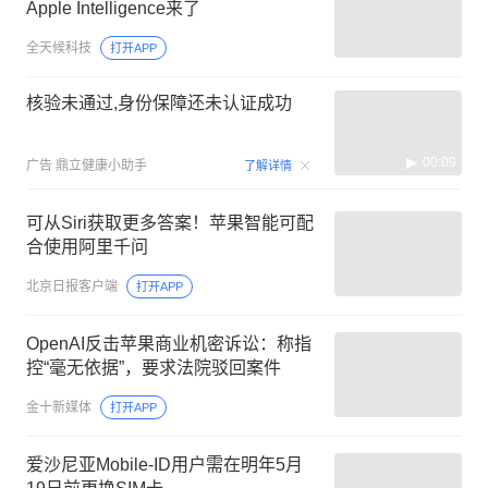
Apple Intelligence来了
全天候科技
打开APP
核验未通过,身份保障还未认证成功
00:09
广告
鼎立健康小助手
了解详情
可从Siri获取更多答案！苹果智能可配
合使用阿里千问
北京日报客户端
打开APP
OpenAI反击苹果商业机密诉讼：称指
控“毫无依据”，要求法院驳回案件
金十新媒体
打开APP
爱沙尼亚Mobile-ID用户需在明年5月