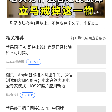
了解详情
凡是皮肤瘙痒1月以上，不管皮痒多久了，牢记此法，快！准！狠！
相关推荐
打开腾讯新闻查看更多
苹果国行 AI 即将上线！官网已经移除
暂不可用提示
XCiOS俱乐部
打开APP
潮讯：Apple智能接入阿里千问；微信
测试朋友圈AI帮写；小米音箱内测小
爱专家模式；iOS27照片应用新增「由
我拍摄」筛选
锋潮评测
打开APP
苹果终于把千问接进Siri：中国版