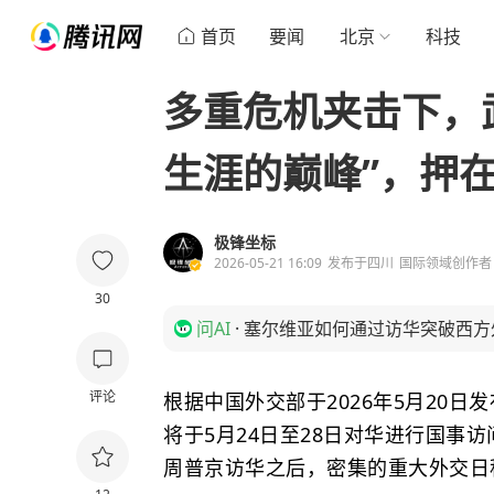
首页
要闻
北京
科技
多重危机夹击下，
生涯的巅峰”，押
极锋坐标
2026-05-21 16:09
发布于
四川
国际领域创作者
30
问AI
·
塞尔维亚如何通过访华突破西方
评论
根据中国外交部于2026年5月20
将于5月24日至28日对华进行国事
周普京访华之后，密集的重大外交日