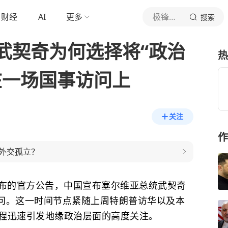
财经
AI
更多
极锋坐标
搜索
武契奇为何选择将“政治
热
在一场国事访问上
关注
作
外交孤立？
日发布的官方公告，中国宣布塞尔维亚总统武契奇
访问。这一时间节点紧随上周特朗普访华以及本
程迅速引发地缘政治层面的高度关注。