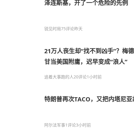
泽连斯基，开了一个危险的先例
锐见时局
75评论
昨天
21万人丧生却“找不到凶手”？梅
甘当美国附庸，迟早变成“浪人”
追着大事跑的人
20评论
1小时前
特朗普再次TACO，又把内塔尼亚
阿尔法军事
1评论
3小时前