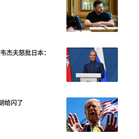
德韦杰夫怒批日本：
胡给闪了