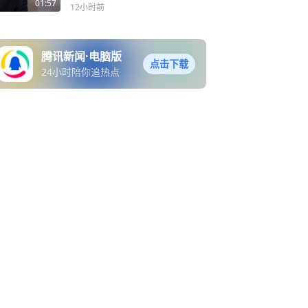
天谈判窗口
01:57
12小时前
腾讯新闻·电脑版
点击下载
24小时陪你追热点