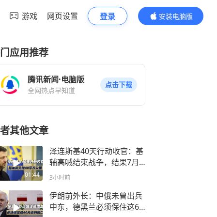
游戏
网页设置
登录
安装电脑版
内容更精彩
门应用推荐
腾讯新闻·电脑版
点击下载
全网热点早知道
者其他文章
泽连斯基40天行动收官：基
辅高喊结束战争，结果7月
反失地40平方公里？
01:44
3小时前
伊朗前外长：中俄未曾出兵
中东，德黑兰必须保住这60