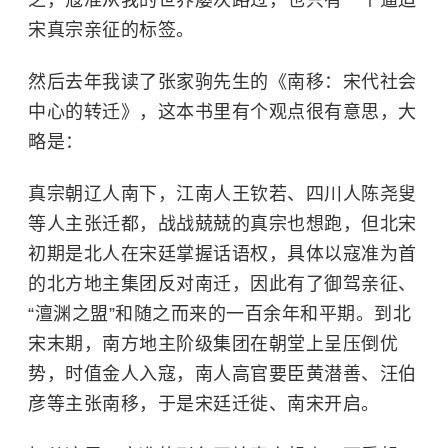
之，
寇准
从我的世界屡次路过，也只有一个逼迫
宋真宗亲征的标签。
然后去年我读了张家驹先生的《南移：宋代社会
中心的转迁》，这本书里有个观点很有意思，大
略是：
真宗朝辽人南下，江南人王钦若、四川人陈尧叟
等人主张迁都，战战兢兢的真宗也想跑，但北宋
初期是北人在宋廷掌握话语权，具体以寇准为首
的北方地主集团反对南迁，因此有了御驾亲征、
“澶渊之盟”和随之而来的一百余年和平期。到北
宋末期，南方地主阶级集团在朝堂上呈压倒优
势，时值金人入寇，南人高官要臣
黄潜善
、
汪伯
彦
等主张南移，于是宋廷迁徙、
南宋
开启。