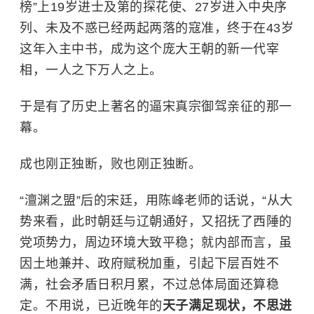
榜”上19岁进士及第的探花使、27岁进入中央序
列、未及不惑已经两起两落的寇准，终于在43岁
这年入主中书，成为这个庞大王朝的新一代宰
相，一人之下万人之上。
于是有了历史上著名的逼宋真宗御驾亲征的那一
幕。
成也刚正独断，败也刚正独断。
“澶渊之盟”后的宋廷，用陈峰老师的话说，“从大
势来看，此时朝廷与辽朝通好，又招抚了西陲的
党项势力，周边环境大致平稳；就内部而言，虽
因土地兼并、政府赋税加重，引起下层百姓不
满，社会矛盾日积月累，不过总体局面还算稳
定。不用说，已近晚年的
天子满足现状，不思进