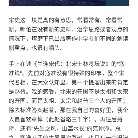
宋史这一块是真的有意思，常看常有、常看常
新。哪怕在没有新的史料、治学思路或者观点的
情况下，琢磨下已出版著作中学者们不同的解读
侧重点，也很有嚼头。
手上在读《生逢宋代：北宋士林将坛说》的“寇
准篇”。先前对寇准没有很特殊的印象，整个宋
代名相，在大众认知里，第一个提溜出来的肯定
是赵普。我的感受，北宋的开国不是太祖和太宗
的开国，而是太祖、太宗和赵普三个人的开国；
除去标准答案赵普，那在我自己的喜好里，我个
人最喜欢
章惇
（此处省略三千字）。再往后捋
捋，还有“先生之风，山高水长”的
范仲淹
。总