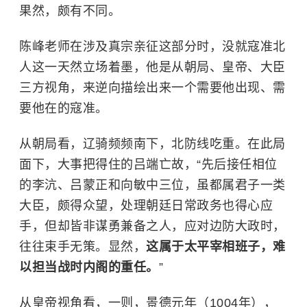
果然，颇有不同。
陈峰老师在涉及真宗亲征这部分时，没就寇准北
人这一天然立场着墨，他是从朝局、皇帝、大臣
三方视角，来逆向描绘出来一个需要他出现、需
要他在的寇准。
从朝局看，辽骑频频南下，北防线吃重。在此局
面下，大事把得住的吕端亡故，“先后接任相位
的李沆、
吕蒙正
和
向敏中
三位，虽都属君子一类
大臣，颇得众望，处理朝廷日常政务也得心应
手，但却皆非谋勇兼备之人，应对边防大政时，
往往束手无策。显然，
这属于太平宰相班子，难
以担当战时内阁的重任。
”
从皇帝视角看，一则，景德元年（1004年），