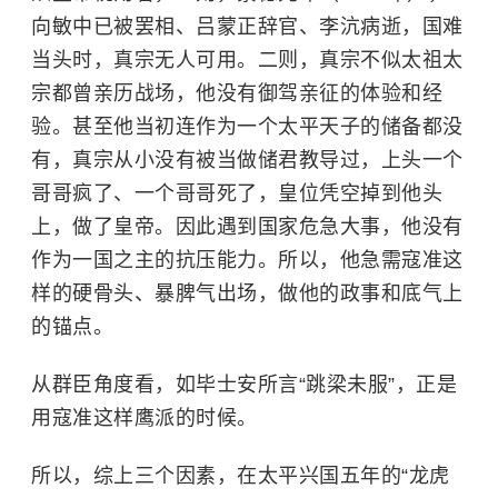
向敏中已被罢相、吕蒙正辞官、李沆病逝，国难
当头时，真宗无人可用。二则，真宗不似太祖太
宗都曾亲历战场，他没有御驾亲征的体验和经
验。甚至他当初连作为一个太平天子的储备都没
有，真宗从小没有被当做储君教导过，上头一个
哥哥疯了、一个哥哥死了，皇位凭空掉到他头
上，做了皇帝。因此遇到国家危急大事，他没有
作为一国之主的抗压能力。所以，他急需寇准这
样的硬骨头、暴脾气出场，做他的政事和底气上
的锚点。
从群臣角度看，如毕士安所言“跳梁未服”，正是
用寇准这样鹰派的时候。
所以，综上三个因素，在太平兴国五年的“龙虎