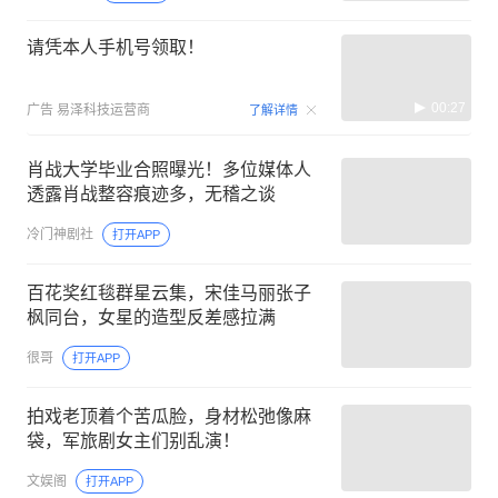
请凭本人手机号领取！
00:27
广告
易泽科技运营商
了解详情
肖战大学毕业合照曝光！多位媒体人
透露肖战整容痕迹多，无稽之谈
冷门神剧社
打开APP
百花奖红毯群星云集，宋佳马丽张子
枫同台，女星的造型反差感拉满
很哥
打开APP
拍戏老顶着个苦瓜脸，身材松弛像麻
袋，军旅剧女主们别乱演！
文娱阁
打开APP