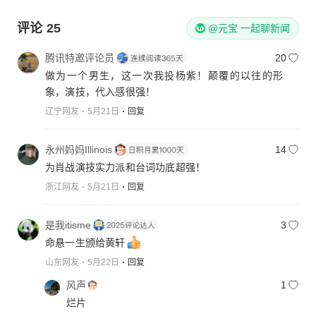
评论
25
@元宝 一起聊新闻
腾讯特邀评论员
20
做为一个男生，这一次我投杨紫！颠覆的以往的形
象，演技，代入感很强！
辽宁网友
5月21日
回复
永州妈妈Illinois
14
为肖战演技实力派和台词功底超强！
浙江网友
5月21日
回复
是我itisme
3
命悬一生颁给黄轩
山东网友
5月22日
回复
风声
1
烂片