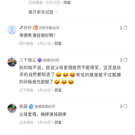
河北网友
5月22日
回复
展开更多回复
💕纤纤
1
李庚希演技很好啊！
四川网友
5月27日
回复
三千微尘
1
别的咱不说，就说父母爱情居然不能得奖，这奖是杂
评的自然都知道了
宋佳的悬崖能干过甄嬛
的孙俪我也是服了
辽宁网友
5月26日
回复
紫藤
1
父母爱情，梅婷演技超棒
山东网友
5月26日
回复