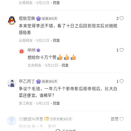
云南网友
5月22日
回复
樱飘雪舞
2
本来觉得李还不错，看了十日之后回到现实后对她观
感极差
云南网友
5月22日
回复
哄哄
1
想给你十万个赞
北京网友
5月22日
回复
甲乙丙丁
1
争议个毛钱，一年几千个影帝影后视帝视后，比大白
菜还便宜。谁稀罕？
浙江网友
5月22日
回复
她说%洋葱
首赞
我投命悬一生，黄轩