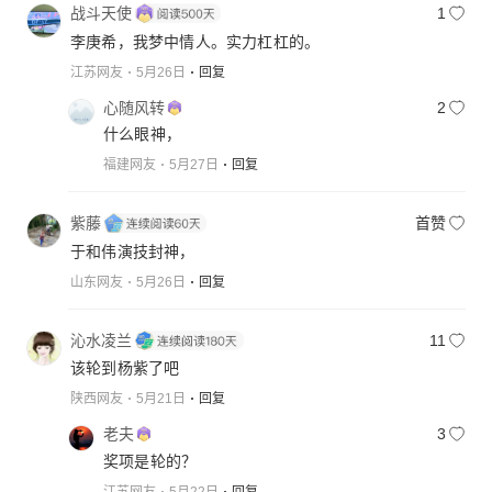
战斗天使
1
李庚希，我梦中情人。实力杠杠的。
江苏网友
5月26日
回复
心随风转
2
什么眼神，
福建网友
5月27日
回复
紫藤
首赞
于和伟演技封神，
山东网友
5月26日
回复
沁水凌兰
11
该轮到杨紫了吧
陕西网友
5月21日
回复
老夫
3
奖项是轮的？
江苏网友
5月22日
回复