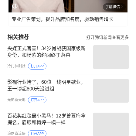
了解详情
专业广告策划，提升品牌知名度，驱动销售增长
相关推荐
打开腾讯新闻查看更多
央媒正式官宣！34岁肖战获国家级新
身份，和杨紫的绯闻终于落幕
冷门神剧社
打开APP
影视行业垮了，60位一线明星歇业，
王一博超800天没进组
光影新天地
打开APP
百花奖红毯最小黑马！12岁曾慕梅拿
提名，眉眼和梅婷一模一样
追剧省流侠
打开APP