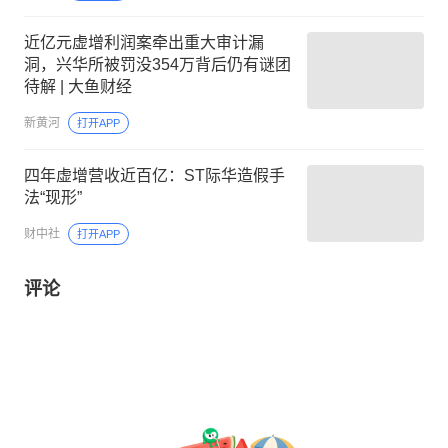
近亿元虚增利润案牵出重大审计漏
洞，兴华所被罚没354万背后仍有谜团
待解 | 大鱼财经
新黄河
打开APP
四年虚增营收近百亿：ST际华造假手
法“现形”
财中社
打开APP
评论