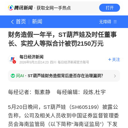
· 获取全网一手热点
打开
首页
新闻
无障碍
财务造假一年半，ST葫芦娃及时任董事
长、实控人等拟合计被罚2150万元
每日经济新闻
关注
2026年5月21日14:23
四川
每日经济新闻官方账号
问AI
·
ST葫芦娃财务造假背后是否存在治理漏洞？
每经记者：甄素静 每经编辑：段炼,杜宇
5月20日晚间，ST葫芦娃（SH605199）披露公
告称，公司及相关人员收到中国证券监督管理委
员会海南监管局（以下简称“海南证监局”）下发