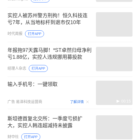
实控人被苏州警方刑拘！恒久科技连
亏7年，从当地标杆到退市仅10年
时代周报
打开APP
年报拖97天露马脚！*ST卓然归母净利
亏1.88亿，实控人违规挪用募投款
经理人杂志
打开APP
输入手机号：一键领取
00:15
广告
易泽科技运营商
了解详情
斯坦德首复北交所：一季度亏损扩
大，实控人韩连超减持未披露
财中社
打开APP