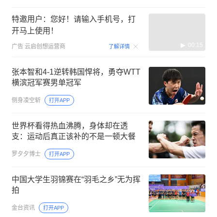
特邀用户：您好！请输入手机号，打
开马上使用！
00:15
广告
云启创想运营商
了解详情
张本智和4-1逆转韩国悍将，勇夺WTT
横滨冠军赛男单冠军
侧身凌空斩
打开APP
世界杯看得热血沸腾，身体却在透
支：运动后真正该补的不是一顿大餐
罗夕夕博士
打开APP
中国大学生羽锦赛在“羽毛之乡”无为挥
拍
金台资讯
打开APP