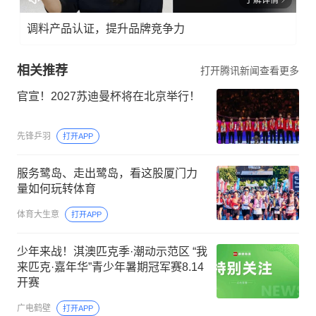
了解详情
调料产品认证，提升品牌竞争力
相关推荐
打开腾讯新闻查看更多
官宣！2027苏迪曼杯将在北京举行！
先锋乒羽
打开APP
服务鹭岛、走出鹭岛，看这股厦门力
量如何玩转体育
体育大生意
打开APP
少年来战！淇澳匹克季·潮动示范区 “我
来匹克·嘉年华”青少年暑期冠军赛8.14
开赛
广电鹤壁
打开APP