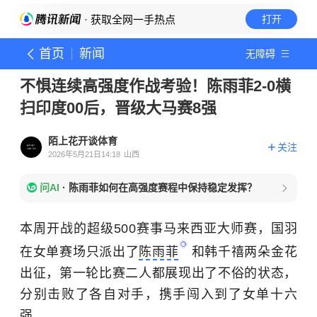
· 获取全网一手热点
打开
首页
新闻
无障碍
不惧连续高强度作战考验！陈雨菲2-0横
扫印度00后，晋级大马赛8强
陌上花开谈体育
关注
2026年5月21日14:18
山西
问AI
·
陈雨菲如何在高强度赛程中保持稳定发挥？
本周开战的超级500赛事马来西亚大师赛，国羽
在女单赛场只派出了
陈雨菲
和韩千禧两朵金花
出征，第一轮比赛二人都展现出了不俗的状态，
分别击败了各自对手，携手闯入到了女单十六
强。