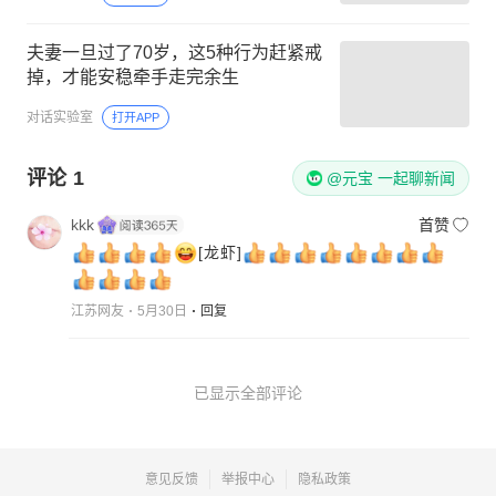
夫妻一旦过了70岁，这5种行为赶紧戒
掉，才能安稳牵手走完余生
对话实验室
打开APP
评论
1
@元宝 一起聊新闻
kkk
首赞
[龙虾]
江苏网友
5月30日
回复
已显示全部评论
意见反馈
举报中心
隐私政策