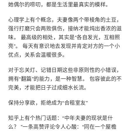
她偶尔的唠叨，都是生活里最真实的模样。
心理学上有个概念，夫妻像两个带棱角的土豆，
强行打磨只会两败俱伤，接纳才能炖出香浓的滋
味。 最高级的相处，其实是“各自发光，互相照
亮”。 每天有意识地去发现并肯定对方的一个小
优点，关系会温暖很多。
对于忘关灯、记错日期这些非原则性的小错误，
拥有“翻篇”的能力，是一种智慧。 包容彼此的不
完美，才能把日子过成细水长流。
保持分享欲，拒绝成为“合租室友”
知乎上有个热门话题：“中年夫妻的现状是什
么？ ”一条高赞评论令人心酸：“同在一个屋檐