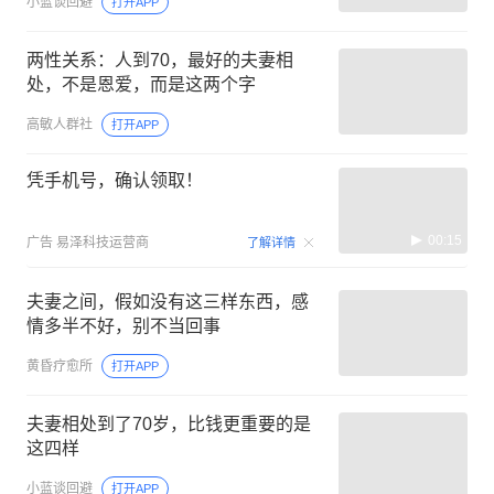
小蓝谈回避
打开APP
两性关系：人到70，最好的夫妻相
处，不是恩爱，而是这两个字
高敏人群社
打开APP
凭手机号，确认领取！
00:15
广告
易泽科技运营商
了解详情
夫妻之间，假如没有这三样东西，感
情多半不好，别不当回事
黄昏疗愈所
打开APP
夫妻相处到了70岁，比钱更重要的是
这四样
小蓝谈回避
打开APP