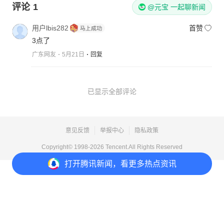
评论
1
@元宝 一起聊新闻
用户lbis282
首赞
3点了
广东网友
5月21日
回复
已显示全部评论
意见反馈
举报中心
隐私政策
Copyright© 1998-
2026
Tencent.All Rights Reserved
打开
腾讯新闻，看更多热点资讯
打开
APP参与讨论