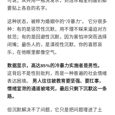
可说；从共用一瓶洗发水，到连冰箱里的酸奶都
要贴上各自的名字。
这种状态，被称为婚姻中的“冷暴力”。 它分很多
种：有的是惩罚性沉默，用不理不睬来逼迫对方
就范；有的是回避性沉默，因为害怕冲突而选择
闭嘴；最伤人的，是漠视性沉默，你的喜怒哀
乐，在他眼里都像空气。
数据显示，高达85%的冷暴力实施者是男性。
这背后不是性别批判，而是一种普遍的社会情绪
表达困境。
男人往往被教育要坚强、要扛事，
情绪宣泄的通道被堵死，最后只剩下沉默这一条
路。
但沉默解决不了问题，它只是把问题埋进了土