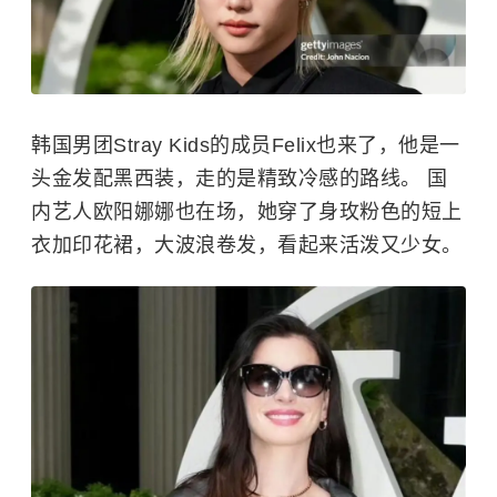
韩国男团Stray Kids的成员Felix也来了，他是一
头金发配黑西装，走的是精致冷感的路线。 国
内艺人
欧阳娜娜
也在场，她穿了身玫粉色的短上
衣加印花裙，大波浪卷发，看起来活泼又少女。