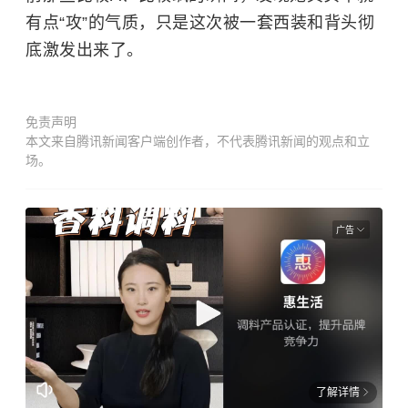
有点“攻”的气质，只是这次被一套西装和背头彻
底激发出来了。
免责声明
本文来自腾讯新闻客户端创作者，不代表腾讯新闻的观点和立
场。
广告
了解详情