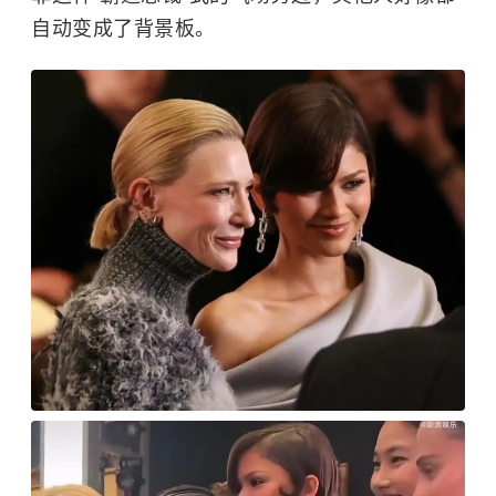
自动变成了背景板。