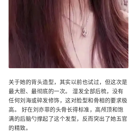
关于她的背头造型，其实以前也试过，但这次是
最大胆、最彻底的一次。 湿发全部后梳，没有
任何刘海或碎发修饰，这对脸型和骨相的要求极
高。 好在刘亦菲的头骨长得标准，高颅顶和饱
满的后脑勺撑起了这个发型，反而突出了她五官
的精致。