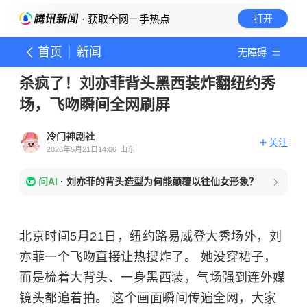
· 获取全网一手热点
打开
首页
新闻
无障碍
杀疯了！刘亦菲背头黑西装炸翻纽约秀
场，飞吻瞬间全网刷屏
冷门神剧社
关注
2026年5月21日14:06
山东
问AI
·
刘亦菲的背头造型为何能颠覆以往仙女形象？
北京时间5月21日，纽约路易威登大秀场外，刘
亦菲一个飞吻直接让热搜炸了。 她没穿裙子，
而是梳着大背头、一身黑西装，气场强到连外媒
镜头都追着拍。 这个画面瞬间传遍全网，大家