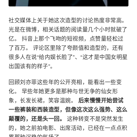
社交媒体上关于她这次造型的讨论热度非常高。
光是在微博，相关话题的阅读量几个小时就破了
亿。 抖音上那个飞吻的短视频，点赞量轻松过
了百万。 评论区里除了夸颜值和造型的，还有
很多人在说“给内娱长脸了”、“这才是中国女明星
出国该有的样子”。
回顾刘亦菲这些年的公开亮相，能看出一些变
化。 早些年她更多是那种与世无争的仙女形
象，长发长裙，笑容温婉。
后来慢慢开始尝试
一些裤装和西装造型，但像这次这么强势、这么
颠覆的，还是头一回。
这种转变不是突然发生
的，她之前拍电影、出席活动，已经在一点点积