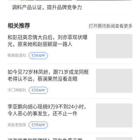
调料产品认证，提升品牌竞争力
相关推荐
打开腾讯新闻查看更多
和彭冠英恋情大白后，刘亦菲现状曝
光，原来她和赵丽颖是一路人
精典剧透社
打开APP
如今见72岁林凤娇，跟71岁成龙同框
老得认不出，蔡澜果然没看走眼
冷门神剧社
打开APP
李亚鹏向胡心瑶捐9万9不到24小时，
令人恶心的事发生，还不止一件
高能老剧库
打开APP