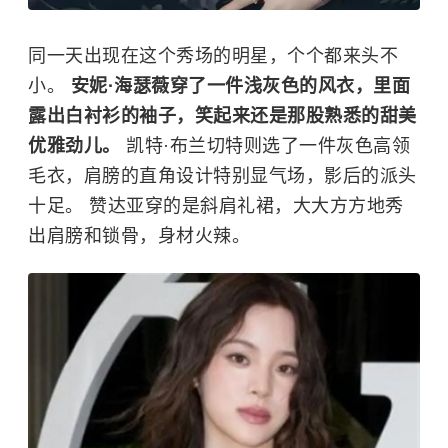
同一天出现在这个秀场的明星，个个都来头不
小。
安妮·海瑟薇穿了一件浅灰色的风衣，里面
露出白衬衫的袖子，笑起来还是那股熟悉的甜美
优雅劲儿。
凯特·布兰切特则选了一件灰色高领
毛衣，肩膀的直角设计特别显气场，影后的派头
十足。 赞达亚穿的是斜肩礼裙，大大方方地秀
出肩膀和锁骨，身材火辣。