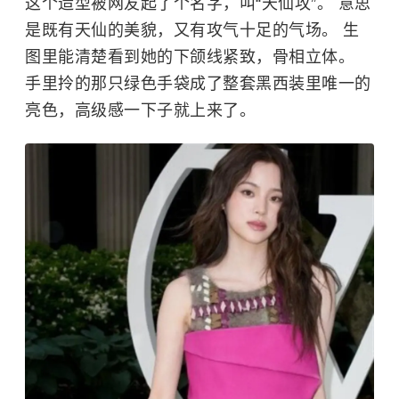
这个造型被网友起了个名字，叫“天仙攻”。 意思
是既有天仙的美貌，又有攻气十足的气场。 生
图里能清楚看到她的下颌线紧致，骨相立体。
手里拎的那只绿色手袋成了整套黑西装里唯一的
亮色，高级感一下子就上来了。